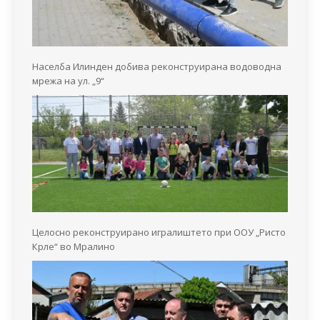
Населба Илинден добива реконструирана водоводна
мрежа на ул. „9“
Целосно реконструирано игралиштето при ООУ „Ристо
Крле“ во Мралино