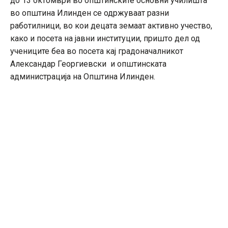
до 13 октомври во општинските основни училишта
во општина Илинден се одржуваат разни
работилници, во кои децата земаат активно учество,
како и посета на јавни институции, пришто дел од
учениците беа во посета кај градоначалникот
Александар Георгиевски и општинската
администрација на Општина Илинден.