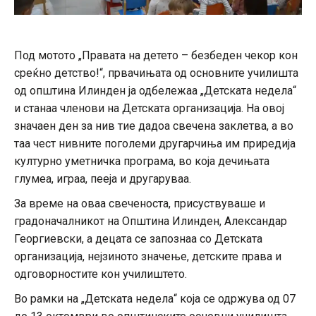
Под мотото „Правата на детето – безбеден чекор кон
среќно детство!“, првачињата од основните училишта
од општина Илинден ја одбележаа „Детската недела“
и станаа членови на Детската организација. На овој
значаен ден за нив тие дадоа свечена заклетва, а во
таа чест нивните поголеми другарчиња им приредија
културно уметничка програма, во која дечињата
глумеа, играа, пееја и другаруваа.
За време на оваа свеченоста, присуствуваше и
градоначалникот на Општина Илинден, Александар
Георгиевски, а децата се запознаа со Детската
организација, нејзиното значење, детските права и
одговорностите кон училиштето.
Во рамки на „Детската недела“ која се одржува од 07