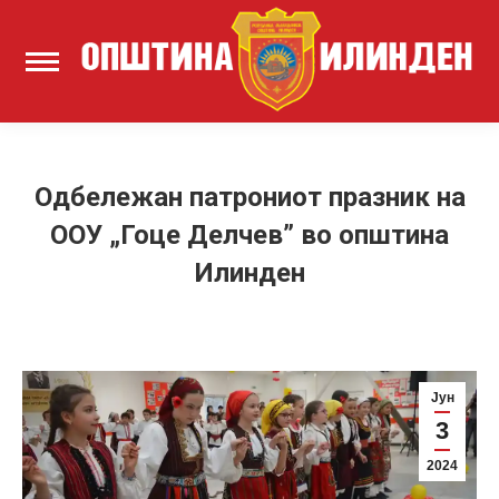
Одбележан патрониот празник на
ООУ „Гоце Делчев” во општина
Илинден
Јун
3
2024