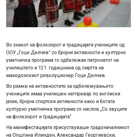
Во знакот на фолклорот и традицијата учениците од
ООУ „Гоце Делчев” со бројни активности и културно
уметничка програма го одбележаа патронатот на
училиштето и 121. годишнина од смртта на
македонскиот револуционер Гоце Делчев.
Во рамки на активностите за одбележувањето
учениците имаа училишен натпревар по англиски
јазик, бројни спортски активности како и богата
културно уметничка програма со наслов „Со звуците
на фолклорот и традицијата“.
На манифестацијата присуствуваше градоначалникот
на Општина Илинден, Александар Георгиевски,