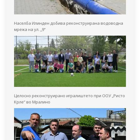
Населба Илинден добива реконструирана водоводна
мрежа на ул. „9“
Целосно реконструирано игралиштето при ООУ „Ристо
Крле“ во Мралино