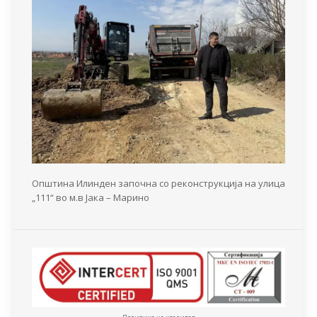
Општина Илинден започна со реконструкција на улица
„111“ во м.в Јака – Марино