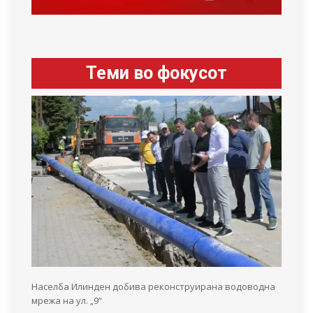
Теми во фокусот
Населба Илинден добива реконструирана водоводна
мрежа на ул. „9“