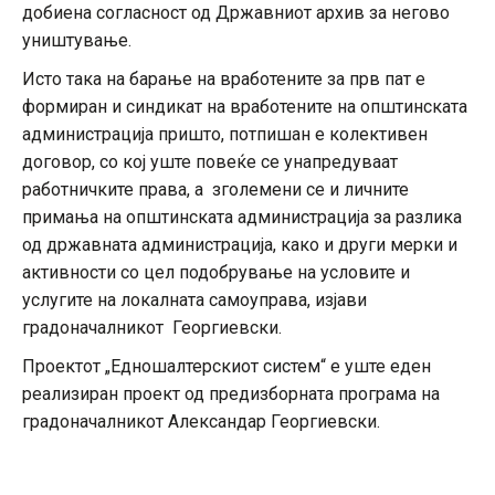
добиена согласност од Државниот архив за негово
уништување.
Исто така на барање на вработените за прв пат е
формиран и синдикат на вработените на општинската
администрација пришто, потпишан е колективен
договор, со кој уште повеќе се унапредуваат
работничките права, а зголемени се и личните
примања на општинската администрација за разлика
од државната администрација, како и други мерки и
активности со цел подобрување на условите и
услугите на локалната самоуправа, изјави
градоначалникот Георгиевски.
Проектот „Едношалтерскиот систем“ е уште еден
реализиран проект од предизборната програма на
градоначалникот Александар Георгиевски.