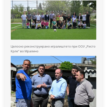
Целосно реконструирано игралиштето при ООУ „Ристо
Крле“ во Мралино