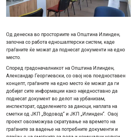
Од денеска во просториите на Општина Илинден,
започна со работа едношалтерски систем, каде
граѓаните ќе можат да поднесат документи на едно
место.
Според градоначалникот на Општина Илинден,
Александар Георгиевски, со овој нов поедноставен
концепт, граѓаните на едно место ќе можат да ги
добијат сите информации како наједноставно да
поднесат документ во делот на урбанизам,
инспекторат, одделението за даноци, наплата на
сметки од ЈКП „Водовод“ и ЈКП „Илинден“. Овој
проект овозможува скратување на времето на
граѓаните за вадење на потребните документи и
плаќање на сметките за вода и комунални услуги.