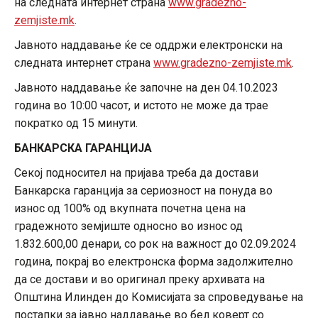
на следната интернет страна
www.gradezno-
zemjiste.mk
.
Јавното наддавање ќе се оддржи електронски на
следната интернет страна
www.gradezno-zemjiste.mk
.
Јавното наддавање ќе започне на ден 04.10.2023
година во 10:00 часот, и истото не може да трае
пократко од 15 минути.
БАНКАРСКА ГАРАНЦИЈА
Секој подносител на пријава треба да достави
Банкарска гаранција за сериозност на понуда во
износ од 100% од вкупната почетна цена на
градежното земјиште односно во износ од
1.832.600,00 денари, со рок на важност до 02.09.2024
година, покрај во електронска форма задолжително
да се достави и во оригинал преку архивата на
Општина Илинден до Комисијата за спроведување на
постапки за јавно наддавање во бел коверт со