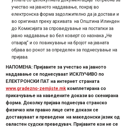
учество на јавното наддавање, покрај во
електронска форма задолжително да ја достави и
во оригинал преку архивата на Општина Илинден
до Комисијата за спроведување на постапки за
јавно наддавање во бел коверт со назнака „Не
отварај“ и со повикување на бројот на јавната
објава во рокот за определен за поднесување на
пријава.
НАПОМЕНА: Пријавите за учество на јавното
наддавање се поднесуваат ИСКЛУЧИВО по
ЕЛЕКТРОНСКИ ПАТ на интернет страната
www.gradezno-zemjiste.mk
комплетирана со
прикачување на наведените докази во скенирана
форма. Доколку пријава поднесува странско
физичко или правно лице сите докази се
доставуваат и преведени на македонски јазик од
овластен судски преведувач. Пријавите кои не се