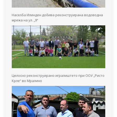
Населба Илинден добива реконструирана водоводна
мрежа на ул. „9“
Целосно реконструирано игралиштето при ООУ „Ристо
Крле“ во Мралино