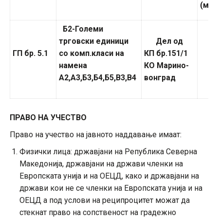
(м²)
Б2-Големи
трговски единици
Дел од
ГП бр.
5.1
со комп.класи на
КП бр.151/1
намена
КО Марино-
А2,А3,Б3,Б4,Б5,В3,В4
вонград
ПРАВО НА УЧЕСТВО
Право на учество на јавното наддавање имаат:
Физички лица: државјани на Република Северна
Македонија, државјани на држави членки на
Европската унија и на ОЕЦД, како и државјани на
држави кои не се членки на Европската унија и на
ОЕЦД а под услови на реципроцитет можат да
стекнат право на сопственост на градежно