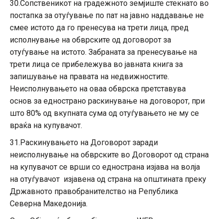
30.Сопственикот на градежното земјиште стекнато во
постапка за отуѓување по пат на јавно наддавање не
смее истото да го пренесува на трети лица, пред
исполнување на обврските од договорот за
отуѓување на истото. Забраната за пренесување на
трети лица се прибележува во јавната книга за
запишување на правата на недвижностите.
Неисполнувањето на оваа обврска претставува
основ за еднострано раскинување на договорот, при
што 80% од вкупната сума од отуѓувањето не му се
враќа на купувачот.
31.Раскинувањето на Договорот заради
неисполнување на обврските во Договорот од страна
на купувачот се врши со еднострана изјава на волја
на отуѓувачот изјавена од страна на општината преку
Државното правобранителство на Република
Северна Македонија.