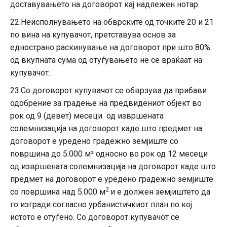
доставувањето на договорот кај надлежен нотар.
22.Неисполнувањето на обврските од точките 20 и 21
по вина на купувачот, претставува основ за
еднострано раскинување на договорот при што 80%
од вкупната сума од отуѓувањето не се враќаат на
купувачот.
23.Со договорот купувачот се обврзува да прибави
одобрение за градење на предвидениот објект во
рок од 9 (девет) месеци од извршената
солемнизација на договорот каде што предмет на
договорот е уредено градежно земјиште со
површина до 5.000 м² односно во рок од 12 месеци
од извршената солемнизација на договорот каде што
предмет на договорот е уредено градежно земјиште
2
со површина над 5.000 м
и е должен земјиштето да
го изгради согласно урбанистичкиот план по кој
истото е отуѓено. Со договорот купувачот се