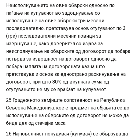
Неисполнувањето на овие обврски односно по
паѓање на купувачот во задоцнување со
исполнување на овие обврски три месеци
последователно, претставува основ отуѓувачот по 3
(три) последователни месечни повици за
извршување, како доверител со изјава за
неисполнување на обврските од договорот да побара
потврда за извршност на договорот односно да
побара наплата на договорената казна што
претставува и основ за еднострано раскинување на
договорот, при што 80% од вкупната сума од
отуѓувањето не му се враќаат на купувачот.
25.Градежното земјиште сопственост на Република
Северна Македонија, кое е предмет на објавата се до
исполнување на обврските од договорот не може да
биде дел од стечајна маса.
26.Најповолниот понудувач (купувач) се обврзува да