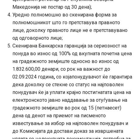
Македонија не постар од 30 дена);
Уредно полномошно во скенирана форма за
полномошникот што го претставува правното
лице, доколку правното лице не е претставувано
од одговорното лице;
Скенирана Банкарска гаранција за сериозност на
понуда во износ од 100% од вкупната почетна цена
на градежното земјиште односно во износ од
1.832.600,00 денари, со рок на важност до
02.09.2024 година
,
со којапонудувачот ќе гарантира
дека доколку се стекне со статус на најповолен
понудувач ќе ја уплати крајно постигнатата цена на
електронското јавно наддавање за отуѓување на
градежното земјиште во рок од 15 (петнаесет)
дена од денот на приемот на писменото
известување за избор на најповолен понудувач и
до Комисијата да достави доказ за извршената
уплата со целокупната документација потребна за