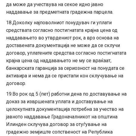
да може да учествува на секое идно јавно
наддавање за предметната градежна парцела.
18.Доколку најповолниот понудувач ги уплати
средствата согласно постигнатата крајна цена од
наддавањето во утврдениот рок, а врз основа на
доставената документација не може да се склучи
договор, уплатените средства согласно постигнатата
крајна цена од наддавањето не му се враќаат,
банкарската гаранција за сериозност на понудата се
активира и нема да се пристапи кон склучување на
договор.
19.Во рок од 5 (пет) работни дена по доставување на
доказ за извршената уплата и доставување на
целокупната документација потребна за учество на
јавното наддавање Градоначалникот на општина
Илинден склучува договор за отуѓување на
градежно земјиште сопственост на Република