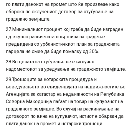
го плати данокот на промет што ќе произлезе како
обврска по склучениот договор за отуѓување на
градежно земјиште.
27.Минималниот процент кој треба да биде изграден
од вкупно развиената површина за градење
предвидена со урбанистичкиот план за градежната
парцела не смее да биде помалку од 30%.
28.Во цената за отуѓување не е вклучен
надоместокот за уредување на градежното земјиште.
29.Трошоците за нотарската процедура и
воведувањето во евиденцијата на недвижностите во
Агенцијата за катастар на недвижности на Република
Северна Македонија паѓаат на товар на купувачот на
градежното земјиште. Во случај на раскинување на
договорот по вина на купувачот, истиот е обврзан да
плати данок на промет и нотарски трошоци.