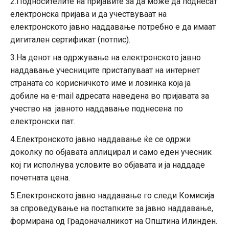
2.Подносителите на пријавите за да може да поднесат
електронска пријава и да учествуваат на
електронското јавно наддавање потребно е да имаат
дигитален сертификат (потпис).
3.На денот на одржување на електронското јавно
наддавање учесниците пристапуваат на интернет
страната со корисничкото име и лозинка која ја
добиле на e-mail адресата наведена во пријавата за
учество на јавното наддавање поднесена по
електронски пат.
4.Електронското јавно наддавање ќе се одржи
доколку по објавата аплицирал и само еден учесник
кој ги исполнува условите во објавата и ја наддаде
почетната цена.
5.Електронското јавно наддавање го следи Комисија
за спроведување на постапките за јавно наддавање,
формирана од Градоначалникот на Општина Илинден.