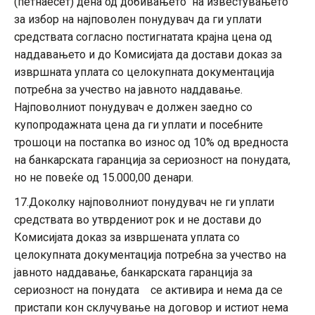
(петнаесет) дена од добивањето на известувањето
за избор на најповолен понудувач да ги уплати
средствата согласно постигнатата крајна цена од
наддавањето и до Комисијата да достави доказ за
извршната уплата со целокупната документација
потребна за учество на јавното наддавање.
Најповолниот понудувач е должен заедно со
купопродажната цена да ги уплати и посебните
трошоци на постапка во износ од 10% од вредноста
на банкарската гаранција за сериозност на понудата,
но не повеќе од 15.000,00 денари.
17.Доколку најповолниот понудувач не ги уплати
средствата во утврдениот рок и не достави до
Комисијата доказ за извршената уплата со
целокупната документација потребна за учество на
јавното наддавање, банкарската гаранција за
сериозност на понудата се активира и нема да се
пристапи кон склучување на договор и истиот нема