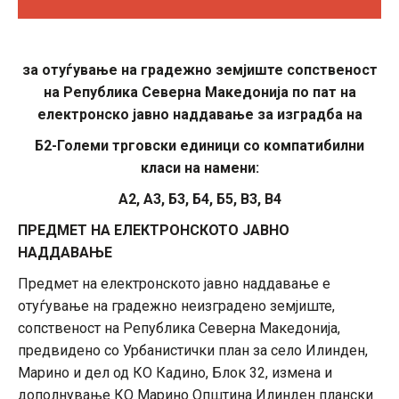
за отуѓување на градежно земјиште сопственост
на Република Северна Македонија
по пат на
електронско
јавно наддавање
за изградба на
Б2-Големи трговски единици со компатибилни
класи на намени:
А2, А3, Б3, Б4, Б5, В3, В4
ПРЕДМЕТ НА ЕЛЕКТРОНСКОТО ЈАВНО
НАДДАВАЊЕ
Предмет на електронското јавно наддавање е
отуѓување на градежно неизградено земјиште,
сопственост на Република Северна Македонија,
предвидено со Урбанистички план за село Илинден,
Марино и дел од КО Кадино, Блок 32, измена и
дополнување КО Марино Општина Илинден плански