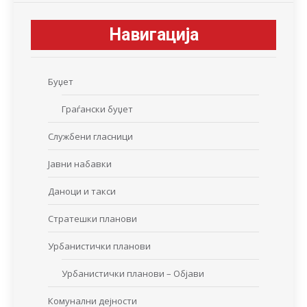
Навигација
Буџет
Граѓански буџет
Службени гласници
Јавни набавки
Даноци и такси
Стратешки планови
Урбанистички планови
Урбанистички планови – Објави
Комунални дејности