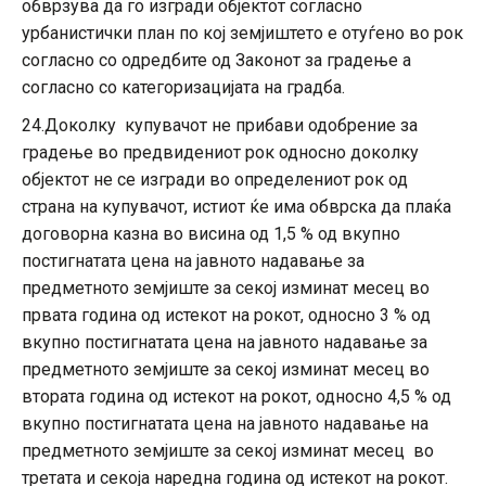
обврзува да го изгради објектот согласно
урбанистички план по кој земјиштето е отуѓено во рок
согласно со одредбите од Законот за градење а
согласно со категоризацијата на градба.
24.Доколку купувачот не прибави одобрение за
градење во предвидениот рок односно доколку
објектот не се изгради во определениот рок од
страна на купувачот, истиот ќе има обврска да плаќа
договорна казна во висина од 1,5 % од вкупно
постигнатата цена на јавното надавање за
предметното земјиште за секој изминат месец во
првата година од истекот на рокот, односно 3 % од
вкупно постигнатата цена на јавното надавање за
предметното земјиште за секој изминат месец во
втората година од истекот на рокот, односно 4,5 % од
вкупно постигнатата цена на јавното надавање на
предметното земјиште за секој изминат месец во
третата и секоја наредна година од истекот на рокот.