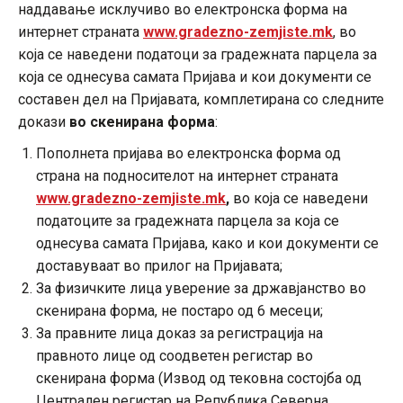
наддавање исклучиво во електронска форма на
интернет страната
www.gradezno-zemjiste.mk
, во
која се наведени податоци за градежната парцела за
која се однесува самата Пријава и кои документи се
составен дел на Пријавата, комплетирана со следните
докази
во скенирана форма
:
Пополнета пријава во електронска форма од
страна на подносителот на интернет страната
www.gradezno-zemjiste.mk
,
во која се наведени
податоците за градежната парцела за која се
однесува самата Пријава, како и кои документи се
доставуваат во прилог на Пријавата;
За физичките лица уверение за државјанство во
скенирана форма, не постаро од 6 месеци;
За правните лица доказ за регистрација на
правното лице од соодветен регистар во
скенирана форма (Извод од тековна состојба од
Централен регистар на Република Северна