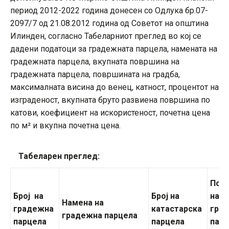
период 2012-2022 година донесен со Одлука бр.07-
2097/7 од 21.08.2012 година од Советот на општина
Илинден, согласно Табеларниот преглед во кој се
дадени податоци за градежната парцела, намената на
градежната парцела, вкупната површина на
градежната парцела, површината на градба,
максималната висина до венец, катност, процентот на
изграденост, вкупната бруто развиена површина по
катови, коефициент на искористеност, почетна цена
по м² и вкупна почетна цена.
Табеларен преглед:
Пов
Број на
Број на
на
Намена на
градежна
катастарска
гра
градежна
парцела
парцела
парцела
пар