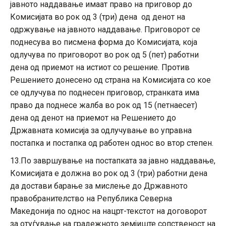
јавното наддавање имаат право на приговор до
Комисијата во рок од 3 (три) дена од денот на
одржување на јавното наддавање. Приговорот се
поднесува во писмена форма до Комисијата, која
одлучува по приговорот во рок од 5 (пет) работни
дена од приемот на истиот со решение. Против
Решението донесено од страна на Комисијата со кое
се одлучува по поднесен приговор, странката има
право да поднесе жалба во рок од 15 (петнаесет)
дена од денот на приемот на Решението до
Државната комисија за одлучување во управна
постапка и постапка од работен однос во втор степен.
13.По завршување на постапката за јавно наддавање,
Комисијата е должна во рок од 3 (три) работни дена
да достави барање за мислење до Државното
правобранителство на Република Северна
Македонија по однос на нацрт-текстот на договорот
за отуѓување на градежното земјиште сопственост на