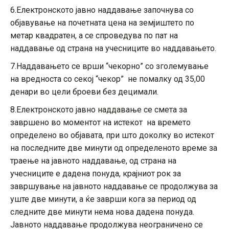
6.Електронското јавно наддавање започнува со
објавување на почетната цена на земјиштето по
метар квадратен, а се спроведува по пат на
наддавање од страна на учесниците во наддавањето.
7.Наддавањето се врши “чекорно” со зголемување
на вредноста со секој “чекор” не помалку од 35,00
денари во цели броеви без децимали.
8.Електронското јавно наддавање се смета за
завршено во моментот на истекот на времето
определено во објавата, при што доколку во истекот
на последните две минути од определеното време за
траење на јавното наддавање, од страна на
учесниците е дадена понуда, крајниот рок за
завршување на јавното наддавање се продолжува за
уште две минути, а ќе заврши кога за период од
следните две минути нема нова дадена понуда.
Јавното наддавање продолжува неограничено се