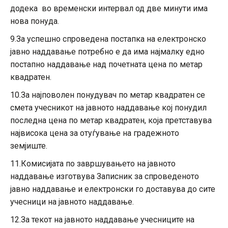
додека во временски интервал од две минути има
нова понуда.
9.За успешно спроведена постапка на електронско
јавно наддавање потребно е да има најмалку едно
постапно наддавање над почетната цена по метар
квадратен.
10.За најповолен понудувач по метар квадратен се
смета учесникот на јавното наддавање кој понудил
последна цена по метар квадратен, која претставува
највисока цена за отуѓување на градежното
земјиште.
11.Комисијата по завршувањето на јавното
наддавање изготвува Записник за спроведеното
јавно наддавање и електронски го доставува до сите
учесници на јавното наддавање.
12.За текот на јавното наддавање учесниците на