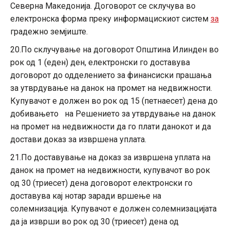
Северна Македонија. Договорот се склучува во
електронска форма преку информацискиот систем
за
градежно земјиште.
20.По склучување на договорот Општина Илинден во
рок од 1 (еден) ден, електронски го доставува
договорот до одделението за финансиски прашања
за утврдување на данок на промет на недвижности.
Купувачот е должен во рок од 15 (петнаесет) дена до
добивањето на Решението за утврдување на данок
на промет на недвижности да го плати данокот и да
достави доказ за извршена уплата.
21.По доставување на доказ за извршена уплата на
данок на промет на недвижности, купувачот во рок
од 30 (триесет) дена договорот електронски го
доставува кај нотар заради вршење на
солемнизација. Купувачот е должен солемнизацијата
да ја изврши во рок од 30 (триесет) дена од