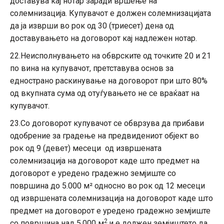
доставува кај нотар заради вршење на
солемнизација. Купувачот е должен солемнизацијата
да ја изврши во рок од 30 (триесет) дена од
доставувањето на договорот кај надлежен нотар.
22.Неисполнувањето на обврските од точките 20 и 21
по вина на купувачот, претставува основ за
еднострано раскинување на договорот при што 80%
од вкупната сума од отуѓувањето не се враќаат на
купувачот.
23.Со договорот купувачот се обврзува да прибави
одобрение за градење на предвидениот објект во
рок од 9 (девет) месеци од извршената
солемнизација на договорот каде што предмет на
договорот е уредено градежно земјиште со
површина до 5.000 м² односно во рок од 12 месеци
од извршената солемнизација на договорот каде што
предмет на договорот е уредено градежно земјиште
2
со површина над 5.000 м
и е должен земјиштето да