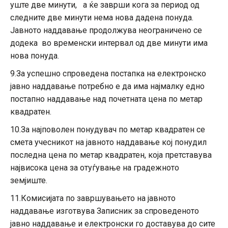
уште две минути, а ќе заврши кога за период од
следните две минути нема нова дадена понуда.
Јавното наддавање продолжува неограничено се
додека во временски интервал од две минути има
нова понуда.
9.За успешно спроведена постапка на електронско
јавно наддавање потребно е да има најмалку едно
постапно наддавање над почетната цена по метар
квадратен.
10.За најповолен понудувач по метар квадратен се
смета учесникот на јавното наддавање кој понудил
последна цена по метар квадратен, која претставува
највисока цена за отуѓување на градежното
земјиште.
11.Комисијата по завршувањето на јавното
наддавање изготвува Записник за спроведеното
јавно наддавање и електронски го доставува до сите