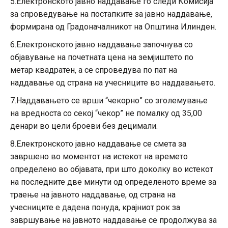
5.Електронското јавно наддавање го следи Комисија
за спроведување на постапките за јавно наддавање,
формирана од Градоначалникот на Општина Илинден.
6.Електронското јавно наддавање започнува со
објавување на почетната цена на земјиштето по
метар квадратен, а се спроведува по пат на
наддавање од страна на учесниците во наддавањето.
7.Наддавањето се врши “чекорно” со зголемување
на вредноста со секој “чекор” не помалку од 35,00
денари во цели броеви без децимали.
8.Електронското јавно наддавање се смета за
завршено во моментот на истекот на времето
определено во објавата, при што доколку во истекот
на последните две минути од определеното време за
траење на јавното наддавање, од страна на
учесниците е дадена понуда, крајниот рок за
завршување на јавното наддавање се продолжува за