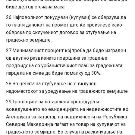
биде дел од стечајна маса.
26.Најповолниот понудувач (купувач) се обврзува да
го плати данокот на промет што ќе произлезе како
обврска по склучениот договор за отуѓување на
градежно земјиште.
27.Минималниот процент кој треба да биде изграден
од вкупно развиената површина за градење
предвидена со урбанистичкиот план за градежната
парцела не смее да биде помалку од 30%.
28.Во цената за отуѓување не е вклучен
надоместокот за уредување на градежното земјиште.
29.Трошоците за нотарската процедура и
воведувањето во евиденцијата на недвижностите во
Агенцијата за катастар на недвижности на Република
Северна Македонија паѓаат на товар на купувачот на
градежното земјиште. Во случај на раскинување на