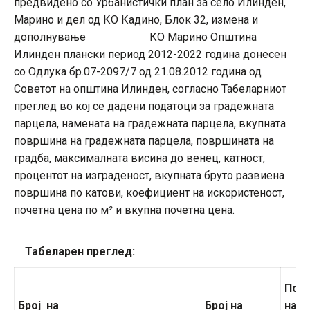
предвидено со Урбанистички план за село Илинден,
Марино и дел од КО Кадино, Блок 32, измена и
дополнување КО Марино Општина
Илинден плански период 2012-2022 година донесен
со Одлука бр.07-2097/7 од 21.08.2012 година од
Советот на општина Илинден, согласно Табеларниот
преглед во кој се дадени податоци за градежната
парцела, намената на градежната парцела, вкупната
површина на градежната парцела, површината на
градба, максималната висина до венец, катност,
процентот на изграденост, вкупната бруто развиена
површина по катови, коефициент на искористеност,
почетна цена по м² и вкупна почетна цена.
Табеларен преглед:
Пов
Број на
Број на
на