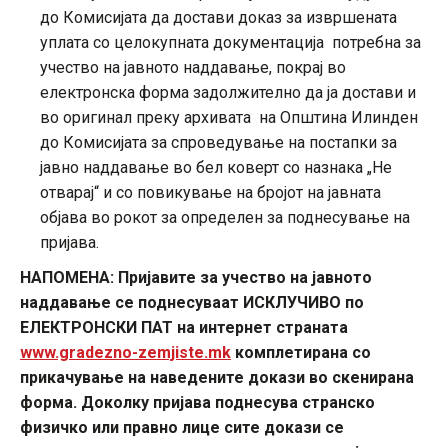
до Комисијата да достави доказ за извршената
уплата со целокупната документација потребна за
учество на јавното наддавање, покрај во
електронска форма задолжително да ја достави и
во оригинал преку архивата на Општина Илинден
до Комисијата за спроведување на постапки за
јавно наддавање во бел коверт со назнака „Не
отварај“ и со повикување на бројот на јавната
објава во рокот за определен за поднесување на
пријава.
НАПОМЕНА: Пријавите за учество на јавното
наддавање се поднесуваат ИСКЛУЧИВО по
ЕЛЕКТРОНСКИ ПАТ на интернет страната
www.gradezno-zemjiste.mk
комплетирана со
прикачување на наведените докази во скенирана
форма. Доколку пријава поднесува странско
физичко или правно лице сите докази се