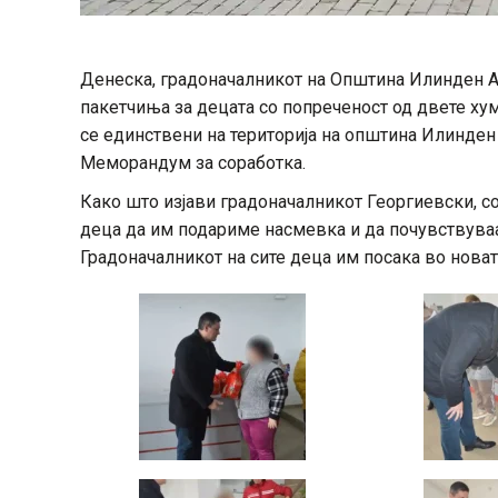
Денеска, градоначалникот на Општина Илинден 
пакетчиња за децата со попреченост од двете хум
се единствени на територија на општина Илинде
Меморандум за соработка.
Како што изјави градоначалникот Георгиевски, 
деца да им подариме насмевка и да почувствуваат
Градоначалникот на сите деца им посака во новат