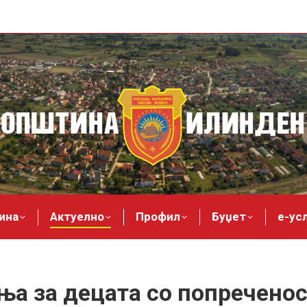
ина
Актуелно
Профил
Буџет
е-ус
а за децата со попречено