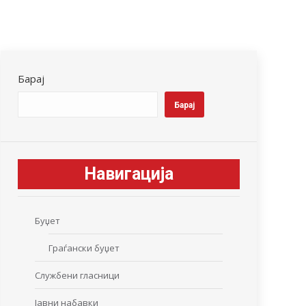
Барај
Барај
Навигација
Буџет
Граѓански буџет
Службени гласници
Јавни набавки