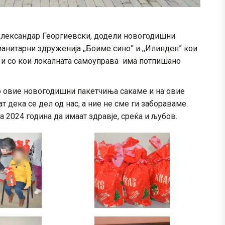
Александар Георгиевски, додели новогодишни
анитарни здруженија ,,Боиме сино” и ,,Илинден” кои
н и со кои локалната самоуправа има потпишано
со овие новогодишни пакетчиња сакаме и на овие
 дека се дел од нас, а ние не сме ги забораваме.
а 2024 година да имаат здравје, среќа и љубов.