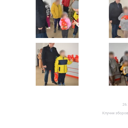
26.
Клучни зборо