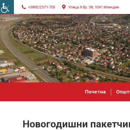
+3892/2571-703
Улица 9 бр. 38, 1041 Илинден
Почетна
Општ
Новогодишни пакетчињ