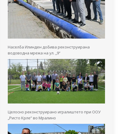
Населба Илинден добива реконструирана
водоводна мрежа на ул. „9“
Целосно реконструирано игралиштето при ООУ
„Ристо Крле“ во Мралино