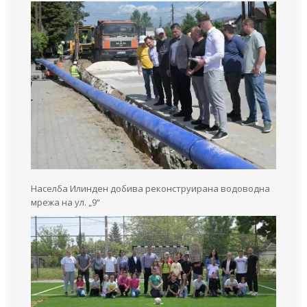
Населба Илинден добива реконструирана водоводна
мрежа на ул. „9“