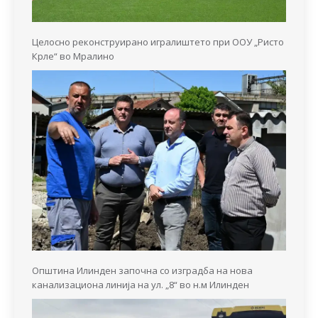
Целосно реконструирано игралиштето при ООУ „Ристо
Крле“ во Мралино
Општина Илинден започна со изградба на нова
канализациона линија на ул. „8“ во н.м Илинден