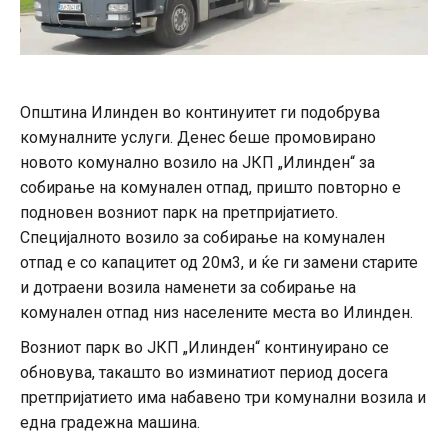
Општина Илинден во континуитет ги подобрува
комуналните услуги. Денес беше промовирано
новото комунално возило на ЈКП „Илинден“ за
собирање на комунален отпад, пришто повторно е
подновен возниот парк на претпријатието.
Специјалното возило за собирање на комунален
отпад е со капацитет од 20м3, и ќе ги замени старите
и дотраени возила наменети за собирање на
комунален отпад низ населените места во Илинден.
Возниот парк во ЈКП „Илинден“ континуирано се
обновува, такашто во изминатиот период досега
претпријатието има набавено три комунални возила и
една градежна машина.