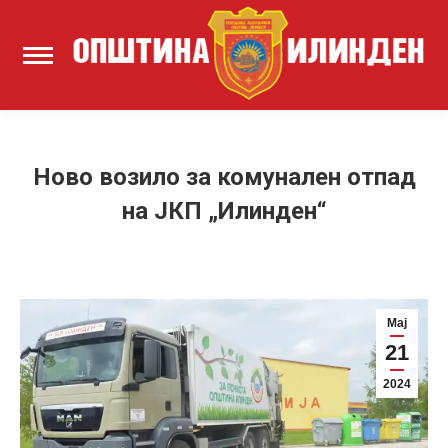
Ново возило за комунален отпад
на ЈКП „Илинден“
Мај
21
2024