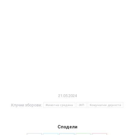
21.05.2024
Клучни зборови:
Животна средина
ЈКП
Комунални дејности
Сподели