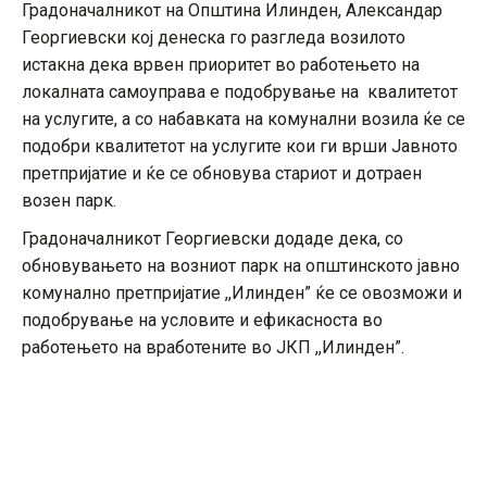
Градоначалникот на Општина Илинден, Александар
Георгиевски кој денеска го разгледа возилото
истакна дека врвен приоритет во работењето на
локалната самоуправа е подобрување на квалитетот
на услугите, а со набавката на комунални возила ќе се
подобри квалитетот на услугите кои ги врши Јавното
претпријатие и ќе се обновува стариот и дотраен
возен парк.
Градоначалникот Георгиевски додаде дека, со
обновувањето на возниот парк на општинското јавно
комунално претпријатие ,,Илинден” ќе се овозможи и
подобрување на условите и ефикасноста во
работењето на вработените во ЈКП ,,Илинден”.