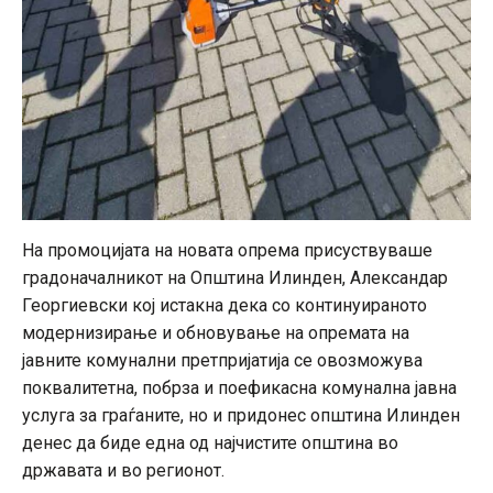
На промоцијата на новата опрема присуствуваше
градоначалникот на Општина Илинден, Александар
Георгиевски кој истакна дека со континуираното
модернизирање и обновување на опремата на
јавните комунални претпријатија се овозможува
поквалитетна, побрза и поефикасна комунална јавна
услуга за граѓаните, но и придонес општина Илинден
денес да биде една од најчистите општина во
државата и во регионот.