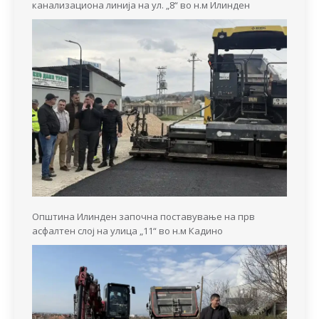
канализациона линија на ул. „8“ во н.м Илинден
Општина Илинден започна поставување на прв
асфалтен слој на улица „11“ во н.м Кадино