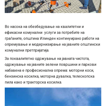
Во насока на обезбедување на квалитетни и
ефикасни комунални услуги за потребите на
граѓаните, општина Илинден континуирано работи на
опремување и модернизирање на јавните општински
комунални претпријатија.
За поквалитетно одржување на јавната чистота,
одржување на јавните зелени површини и паркови
набавена е професионална опрема: моторни коси,
бензинска косилка, моторна дувалка, телескопска
пила како и тракторска косилка.