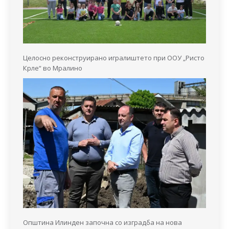
Целосно реконструирано игралиштето при ООУ „Ристо
Крле“ во Мралино
Општина Илинден започна со изградба на нова