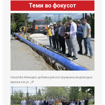
Теми во фокусот
Населба Илинден добива реконструирана водоводна
мрежа на ул. „9“