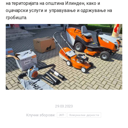
на територијата на општина Илинден, како и
оџачарски услуги и управување и одржување на
гробишта.
29.03.2023
Клучни зборови:
ЈКП
Комунални дејности