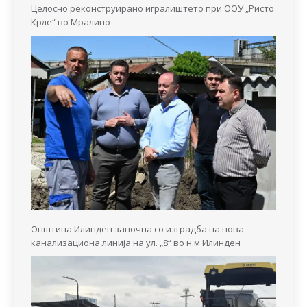
Целосно реконструирано игралиштето при ООУ „Ристо
Крле“ во Мралино
Општина Илинден започна со изградба на нова
канализациона линија на ул. „8“ во н.м Илинден