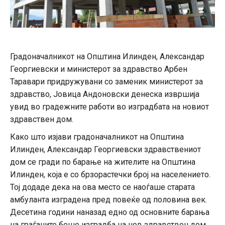
Градоначалникот на Општина Илинден, Александар
Георгиевски и министерот за здравство Арбен
Таравари придружувани со заменик министерот за
здравство, Јовица Андоновски денеска извршија
увид во градежните работи во изградбата на новиот
здравствен дом.
Како што изјави градоначалникот на Општина
Илинден, Александар Георгиевски здравствениот
дом се гради по барање на жителите на Општина
Илинден, која е со брзорастечки број на населението.
Тој додаде дека на ова место се наоѓаше старата
амбуланта изградена пред повеќе од половина век.
Десетина години наназад едно од основните барања
на граѓаните беше изградба на нов здравствен дом.