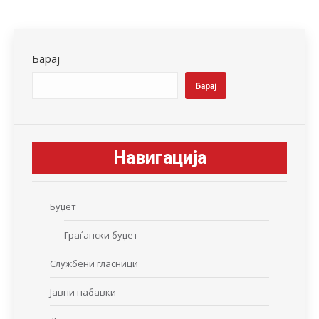
on
on
on
on
on
Facebook
X
LinkedIn
WhatsApp
Pinterest
Барај
Барај
Навигација
Буџет
Граѓански буџет
Службени гласници
Јавни набавки