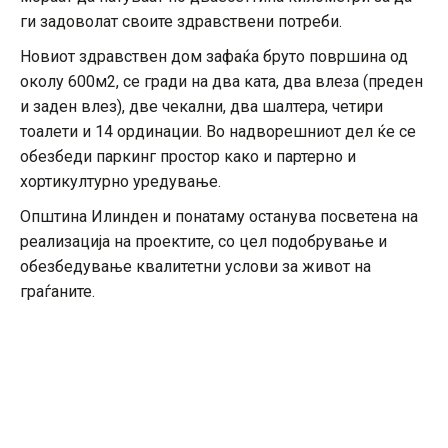
ги задоволат своите здравствени потреби.
Новиот здравствен дом зафаќа бруто површина од
околу 600м2, се гради на два ката, два влеза (преден
и заден влез), две чекални, два шалтера, четири
тоалети и 14 ординации. Во надворешниот дел ќе се
обезбеди паркинг простор како и партерно и
хортикултурно уредување.
Општина Илинден и понатаму останува посветена на
реализација на проектите, со цел подобрување и
обезбедување квалитетни услови за живот на
граѓаните.