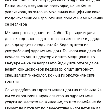
Беше многу ветуван но претходно, но не беше
реализиран, па затоа на моја лична иницијатива како
градоначалник се изработи нов проект и еве конечно
се реализра.
Министерот за здравство, Арбен Таравари изјави
дека е задоволен од текот на активностите и додаде
дека до крајот на годината ќе биде пуштен во
употреба овој здравствен дом. Тој напомена дека би
почнале со општи доктори, општа медицина и во
меѓувреме ќе се направат обиди уште отсега да се
најдат концесионери педијатар, општ интернист,
специјалист гинеколог, кои би ги опслужиле сите
граѓани.
Со изградбата на здравствениот дом на граѓаните ќе
им се овозможи широк спектар на здравствени
услуги во местото на живеење, со што повеќе не ќе
мораат да патуваат по дваесеттина километри за да