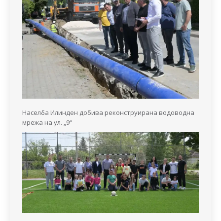
Населба Илинден добива реконструирана водоводна
мрежа на ул. „9“