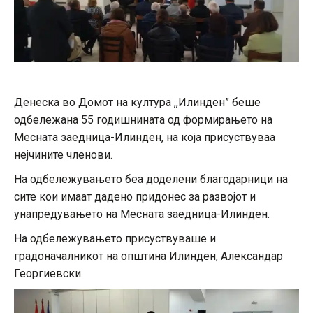
Денеска во Домот на култура ,,Илинден” беше
одбележана 55 годишнината од формирањето на
Месната заедница-Илинден, на која присуствуваа
нејчините членови.
На одбележувањето беа доделени благодарници на
сите кои имаат дадено придонес за развојот и
унапредувањето на Месната заедница-Илинден.
На одбележувањето присуствуваше и
градоначалникот на општина Илинден, Александар
Георгиевски.