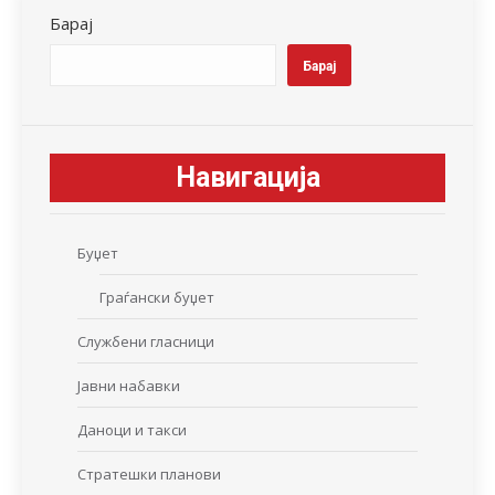
Барај
Барај
Навигација
Буџет
Граѓански буџет
Службени гласници
Јавни набавки
Даноци и такси
Стратешки планови