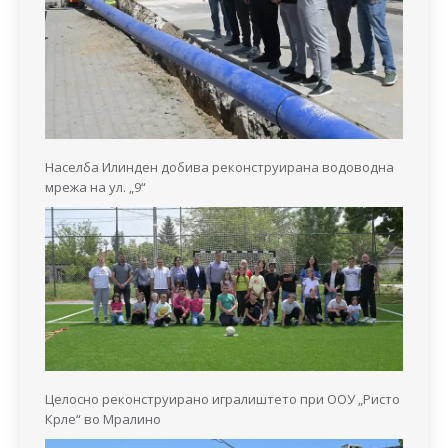
Населба Илинден добива реконструирана водоводна
мрежа на ул. „9“
Целосно реконструирано игралиштето при ООУ „Ристо
Крле“ во Мралино