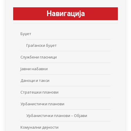
Навигација
Буџет
Граѓански буџет
Службени гласници
Јавни набавки
Даноци и такси
Стратешки планови
Урбанистички планови
Урбанистички планови – Објави
Комунални дејности