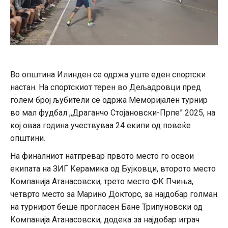
Во општина Илинден се одржа уште еден спортски
настан. На спортскиот терен во Дељадровци пред
голем број љубители се одржа Меморијален турнир
во мал фудбал ,,Драганчо Стојановски-Прпе” 2025, на
кој оваа година учествуваа 24 екипи од повеќе
општини.
На финалниот натпревар првото место го освои
екипата на ЗИГ Керамика од Бујковци, второто место
Компанија Атанасовски, трето место ФК Пчиња,
четврто место за Марино Докторс, за најдобар голман
на турнирот беше прогласен Бане Трипуновски од
Компанија Атанасовски, додека за најдобар играч