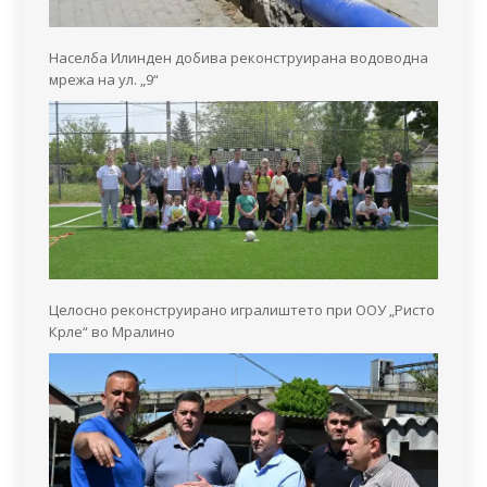
Населба Илинден добива реконструирана водоводна
мрежа на ул. „9“
Целосно реконструирано игралиштето при ООУ „Ристо
Крле“ во Мралино