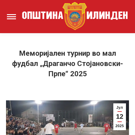
Меморијален турнир во мал
фудбал „Драганчо Стојановски-
Прпе“ 2025
Јул
12
2025