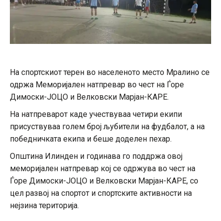
На спортскиот терен во населеното место Мралино се
одржа Меморијален натпревар во чест на Ѓоре
Димоски-ЈОЦО и Велковски Марјан-КАРЕ.
На натпреварот каде учествуваа четири екипи
присуствуваа голем број љубители на фудбалот, а на
победничката екипа и беше доделен пехар.
Општина Илинден и годинава го поддржа овој
меморијален натпревар кој се одржува во чест на
Ѓоре Димоски-ЈОЦО и Велковски Марјан-КАРЕ, со
цел развој на спортот и спортските активности на
нејзина територија.