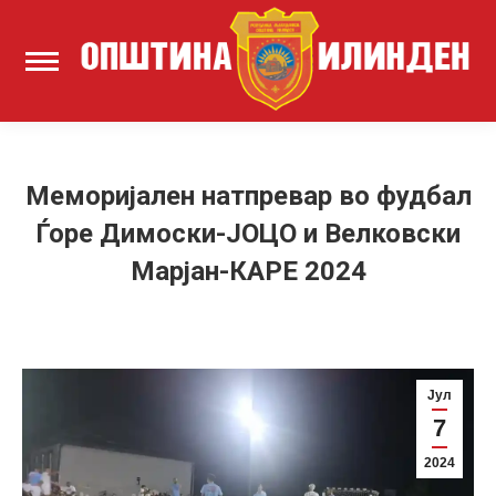
Меморијален натпревар во фудбал
Ѓоре Димоски-ЈОЦО и Велковски
Марјан-КАРЕ 2024
Јул
7
2024