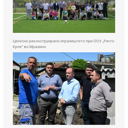
Целосно реконструирано игралиштето при ООУ „Ристо
Крле“ во Мралино