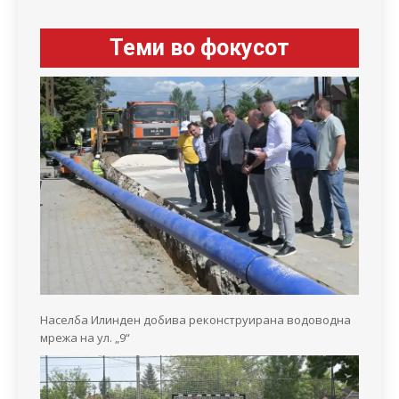
Теми во фокусот
Населба Илинден добива реконструирана водоводна
мрежа на ул. „9“