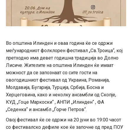
Во општина Илинден и оваа година ќе се одржи
меѓународниот фолклорен фестивал „Св.Троица“, кој
претходно има девет годишна традиција во Долно
Лисиче. Жителите на општина Илинден ќе имаат
можност да се запознаат со сите гости на
овогодишниот фестивал од Украина, Романија,
Молдавија, Бугарија, Турција, Србија, Босна и
Херцеговина, како и неколку ансамбли од Скопје,
КУД „Гоце Маркоски“ , АНПИ „Илинден“ , ФА
„Седенка“ и ансамбл „Ѓорче Петров“.
Овој фестивал ќе се одржи на 20 јуни во 19:00 часот
со фестивалско дефиле кое ќе започне од пред ПОУ