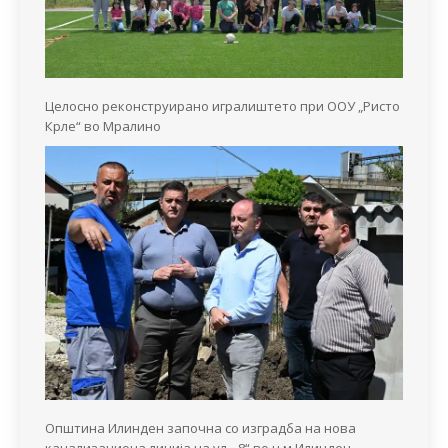
Целосно реконструирано игралиштето при ООУ „Ристо
Крле“ во Мралино
Општина Илинден започна со изградба на нова