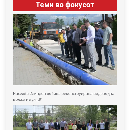
Теми во фокусот
Населба Илинден добива реконструирана водоводна
мрежа на ул. „9“