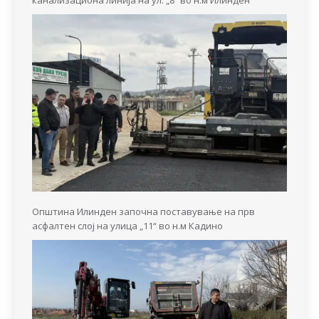
канализациона линија на ул. „8“ во н.м Илинден
Општина Илинден започна поставување на прв
асфалтен слој на улица „11“ во н.м Кадино