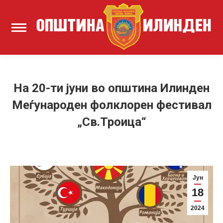
На 20-ти јуни во општина Илинден
Меѓународен фолклорен фестивал
„Св.Троица“
Јун
18
2024