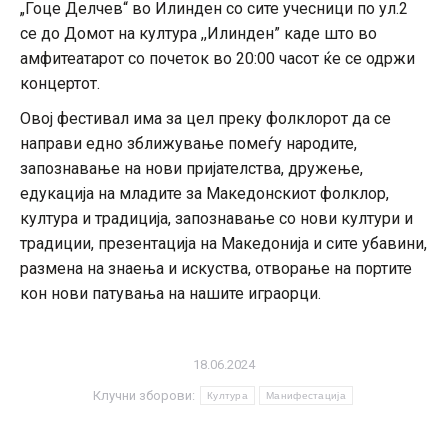
„Гоце Делчев“ во Илинден со сите учесници по ул.2
се до Домот на култура ,,Илинден” каде што во
амфитеатарот со почеток во 20:00 часот ќе се одржи
концертот.
Овој фестивал има за цел преку фолклорот да се
направи едно зближување помеѓу народите,
запознавање на нови пријателства, дружење,
едукација на младите за Македонскиот фолклор,
култура и традиција, запознавање со нови култури и
традиции, презентација на Македонија и сите убавини,
размена на знаења и искуства, отворање на портите
кон нови патувања на нашите играорци.
18.06.2024
Клучни зборови:
Култура
Манифестација