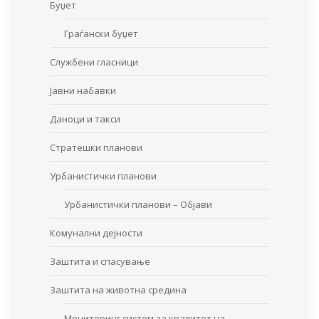
Буџет
Граѓански буџет
Службени гласници
Јавни набавки
Даноци и такси
Стратешки планови
Урбанистички планови
Урбанистички планови – Објави
Комунални дејности
Заштита и спасување
Заштита на животна средина
Мониторинг систем за квалитет на