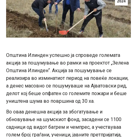
2024
Општина Илинден успешно ја спроведе големата
акција за пошумување во рамки на проектот „Зелена
Општина Илинден“. Акција за пошумување се
реализира во изминатиот период на повеќе локации,
а денес масовно се пошумуваше на Ајватовски рид,
делот кој беше опфатен со големите пожари и беше
уништена шума во површина од 30 ха.
Во оваа денешна акција за збогатување и
обновување на шумскиот фонд, засадени се 1100
садници од видот багрем и чемпрес, а учествуваа
голем број граѓани, ученици, јавните претпријатија,