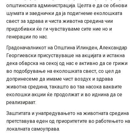
општинската администрација. Целта е да се обнови
шумата и заеднички да ја подигнеме еколошката
свест за здрава и чиста животна средина чии
придобивки ќе ги чувствуваме сите ние но и
генерации по нас.
Градоначалникот на Општина Илинден, Александар
Георгиевски присуствуваше на акцијата и истакна
дека обврска на секој од нас е активно да се грижи
во подобрување на еколошката свест, со цел да
допринесеме да имаме чист воздух и здрава
животна средина, такашто во таа насока ваквите
еколошки акции ќе продолжат и во иднина да се
реализираат.
Заштитата и унапредувањето на животната средина
претставува еден од приоритетите во работењето на
локалната самоуправа.