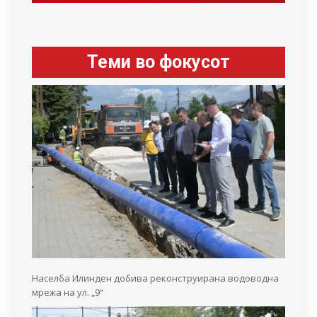
Теми во фокусот
Населба Илинден добива реконструирана водоводна
мрежа на ул. „9“