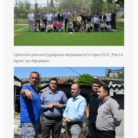
Целосно реконструирано игралиштето при ООУ „Ристо
Крле“ во Мралино