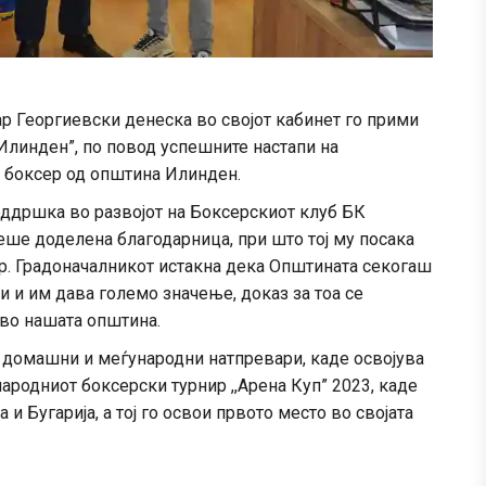
р Георгиевски денеска во својот кабинет го прими
Илинден”, по повод успешните настапи на
д боксер од општина Илинден.
оддршка во развојот на Боксерскиот клуб БК
еше доделена благодарница, при што тој му посака
р. Градоначалникот истакна дека Општината секогаш
и и им дава големо значење, доказ за тоа се
 во нашата општина.
 домашни и меѓународни натпревари, каде освојува
ародниот боксерски турнир ,,Арена Куп” 2023, каде
 и Бугарија, а тој го освои првото место во својата