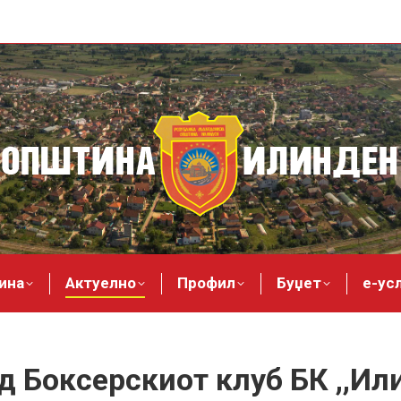
ина
Актуелно
Профил
Буџет
е-ус
 Боксерскиот клуб БК ,,Ил