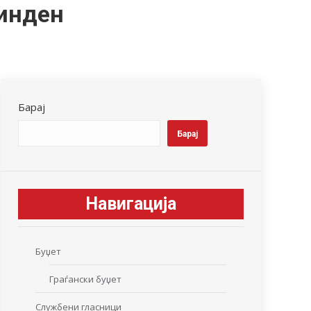
инден
Барај
Барај
Навигација
Буџет
Граѓански буџет
Службени гласници