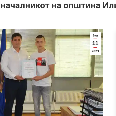
оначалникот на општина Ил
Јул
11
2023