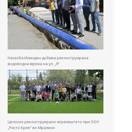
Населба Илинден добива реконструирана
водоводна мрежа на ул. „9“
Целосно реконструирано игралиштето при ООУ
„Ристо Крле“ во Мралино