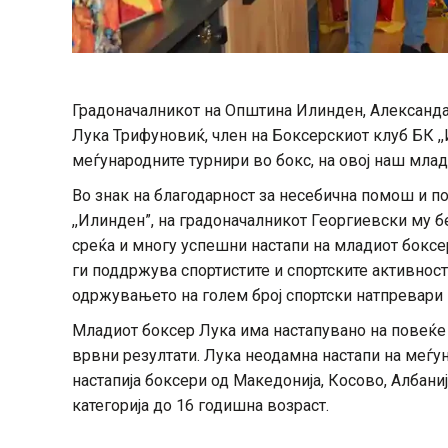
Градоначалникот на Општина Илинден, Александа
Лука Трифуновиќ, член на Боксерскиот клуб БК ,,
меѓународните турнири во бокс, на овој наш мла
Во знак на благодарност за несебична помош и п
,,Илинден”, на градоначалникот Георгиевски му б
среќа и многу успешни настапи на младиот боксе
ги поддржува спортистите и спортските активност
одржувањето на голем број спортски натпревари
Младиот боксер Лука има настапувано на повеќе
врвни резултати. Лука неодамна настапи на меѓун
настапија боксери од Македонија, Косово, Албанија
категорија до 16 годишна возраст.