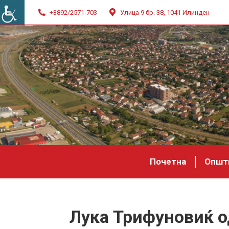
+3892/2571-703
Улица 9 бр. 38, 1041 Илинден
Почетна
Општ
Лука Трифуновиќ од