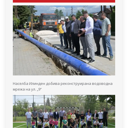
Населба Илинден добива реконструирана водоводна
мрежа на ул. „9“