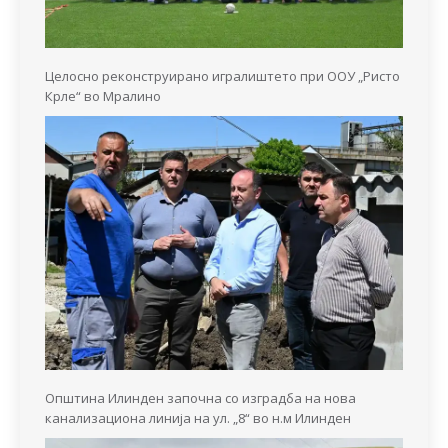
Целосно реконструирано игралиштето при ООУ „Ристо
Крле“ во Мралино
Општина Илинден започна со изградба на нова
канализациона линија на ул. „8“ во н.м Илинден