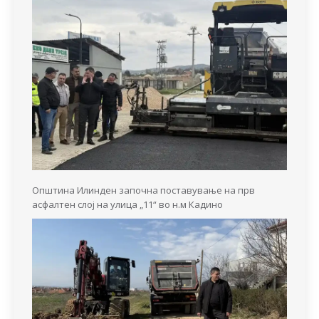
Општина Илинден започна поставување на прв
асфалтен слој на улица „11“ во н.м Кадино