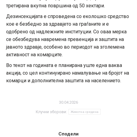
третирана вкупна површина од 50 хектари.
Дезинсекцијата е спроведена со еколошко средство
кое е безбедно за здравјето на граѓаните и е
одобрено од надлежните институции. Со оваа мерка
се обезбедува навремена превенција и заштита на
јавното здравје, особено во периодот на зголемена
активност на комарците.
Во текот на годината е планирана уште една ваква
акција, со цел континуирано намалување на бројот на
комарци и дополнителна заштита на населението.
30.04.2026
Клучни зборови:
Животна средина
Сподели