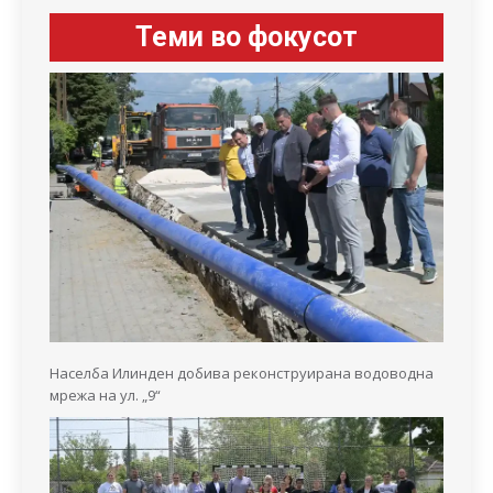
Теми во фокусот
Населба Илинден добива реконструирана водоводна
мрежа на ул. „9“