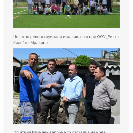
Целосно реконструирано игралиштето при ООУ „Ристо
Крле“ во Мралино
Општина Илинден започна со изградба на нова