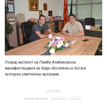
Покрај настапот на Ламбе Алабаковски,
манифестацијата ќе биде збогатена со богата
културно уметничка програма.
21.07.2022
Клучни зборови:
Известувања
Култура