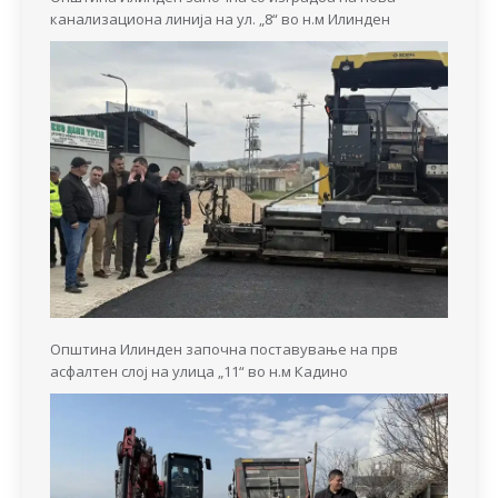
канализациона линија на ул. „8“ во н.м Илинден
Општина Илинден започна поставување на прв
асфалтен слој на улица „11“ во н.м Кадино