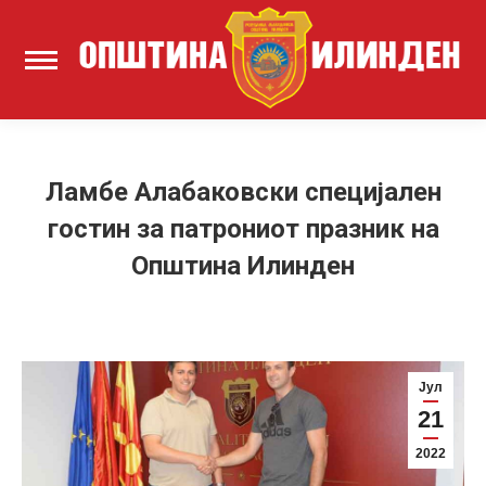
Ламбе Алабаковски специјален
гостин за патрониот празник на
Општина Илинден
Јул
21
2022