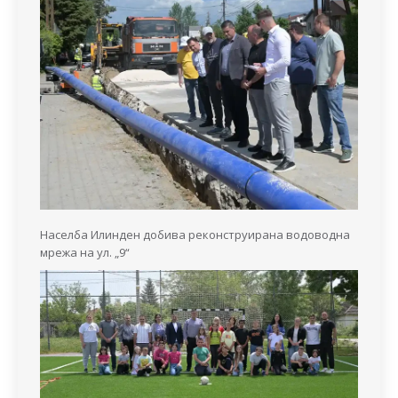
Населба Илинден добива реконструирана водоводна
мрежа на ул. „9“