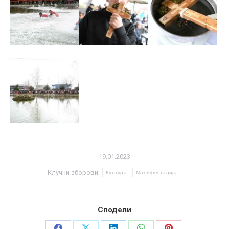
19.01.2023
Клучни зборови:
Култура
Манифестација
Сподели