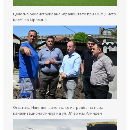
Целосно реконструирано игралиштето при ООУ „Ристо
Крле“ во Мралино
Општина Илинден започна со изградба на нова
канализациона линија на ул. „8“ во н.м Илинден