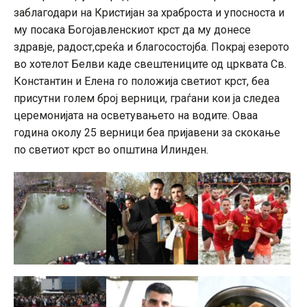
заблагодари на Кристијан за храброста и упосноста и
му посака Богојавленскиот крст да му донесе
здравје, радост,среќа и благосостојба. Покрај езерото
во хотелот Белви каде свештениците од црквата Св.
Константин и Елена го положија светиот крст, беа
присутни голем број верници, граѓани кои ја следеа
церемонијата на осветувањето на водите. Оваа
година околу 25 верници беа пријавени за скокање
по светиот крст во општина Илинден.