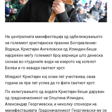
На централната манифестација од одбележувањето
на големиот христијански празник Богојавление-
Водици, Кристијан Ангеловски од Илинден беше
најсреќен меѓу големиот број верници што денеска
скокаа во студените води на езерото кај хотелот
Белви и го извади светиот крст.
Младиот Кристијан кој осми пат учествива, оваа
година за прв пат успеа да го фати светиот крст.
По излегувањето од водата Кристијан беше даруван
од градоначалникот на Општина Илинден,
Александар Георгиевски, и неколку спонзори на
манифестацијата. Градоначалникот Георгиевски му се