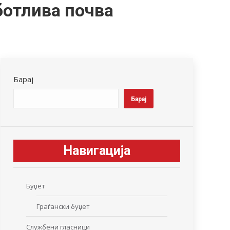
ботлива почва
Барај
Барај
Навигација
Буџет
Граѓански буџет
Службени гласници