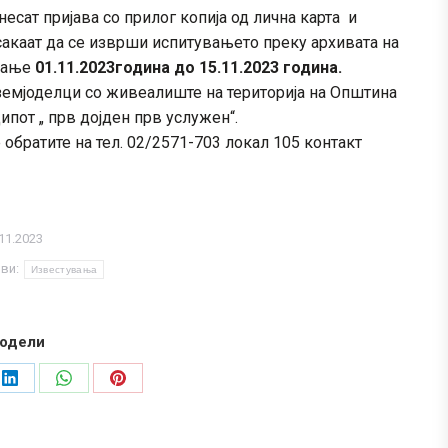
есат пријава со прилог копија од лична карта и
 сакаат да се изврши испитувањето преку архивата на
ување
01.11.2023година до 15.11.2023 година.
 земјоделци со живеалиште на територија на Општина
пот „ прв дојден прв услужен“.
братите на тел. 02/2571-703 локал 105 контакт
11.2023
ови:
Известувања
одели
Share
Share
Share
on
on
on