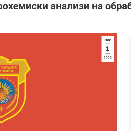
рохемиски анализи на обра
Ное
1
2023