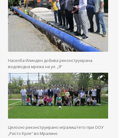
Населба Илинден добива реконструирана
водоводна мрежа на ул. „9“
Целосно реконструирано игралиштето при ООУ
„Ристо Крле“ во Мралино