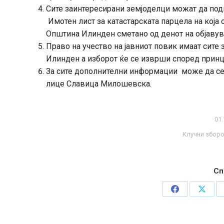
Сите заинтересирани земјоделци можат да подн
Имотен лист за катастарската парцела на која
Општина Илинден сметано од денот на објав
Право на учество на јавниот повик имаат сите
Илинден а изборот ќе се изврши според принци
За сите дополнителни информации може да се о
лице Славица Милошевска.
01.
Клучни збор
Сп
Share
Share
on
on