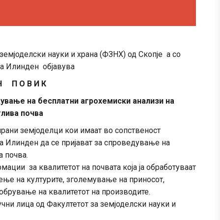
емјоделски науки и храна (ФЗНХ) од Скопје а со
а Илинден објавува
Н П О В И К
дување на бесплатни агрохемиски анализи на
лива почва
рани земјоделци кои имаат во сопственост
а Илинден да се пријават за спроведување на
а почва.
мации за квалитетот на почвата која ја обработуваат
ење на културите, зголемување на приносот,
обрување на квалитетот на производите.
учни лица од Факултетот за земјоделски науки и