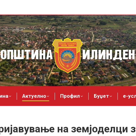
ина
Актуелно
Профил
Буџет
е-ус
ијавување на земјоделци 