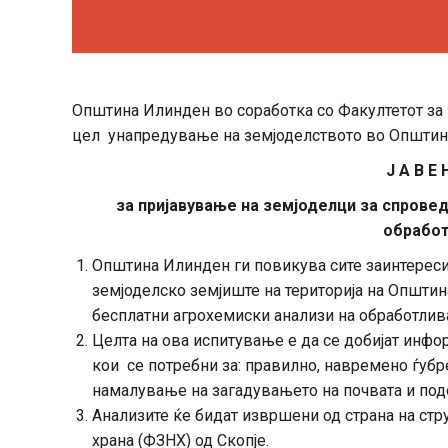
Општина Илинден во соработка со Факултетот за з
цел унапредување на земјоделството во Општин
Ј А В Е 
за пријавување на земјоделци за спрове
обработ
Општина Илинден ги повикува сите заинтереси
земјоделско земјиште на територија на Општин
бесплатни агрохемиски анализи на обработлив
Целта на ова испитување е да се добијат инфор
кои се потребни за: правилно, навремено ѓубр
намалување на загадувањето на почвата и под
Анализите ќе бидат извршени од страна на стр
храна (ФЗНХ) од Скопје.