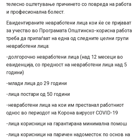
телесно оштетување причинето со повреда на работа
и професионална болест.
Евидентираните невработени лица кои ќе се пријават
за учество во Програмата Општинско-корисна работа
треба да припаѓаат на една од следните целни групи
невработени лица:
-долгорочно невработени лица (над 12 месеци во
евиденција, со предност на невработени лица над 5
години)
-млади лица до 29 години
-лица постари од 50 години
-невработени лица на кои им престанал работниот
однос во периодот на Корона вирусот COVID-19
-лица корисници на гарантирана минимална помош
-лица корисници на паричен надоместок по основ на