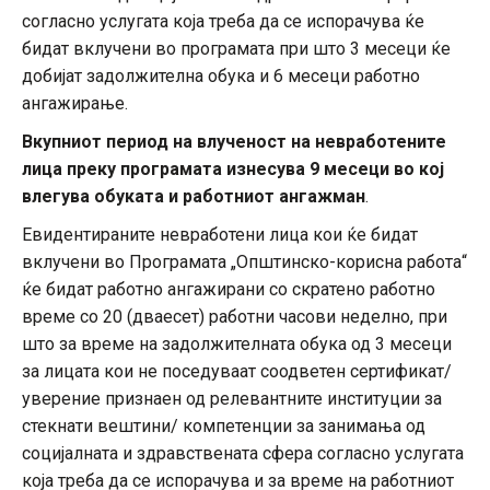
согласно услугата која треба да се испорачува ќе
бидат вклучени во програмата при што 3 месеци ќе
добијат задолжителна обука и 6 месеци работно
ангажирање.
Вкупниот период на влученост на невработените
лица преку програмата изнесува 9 месеци во кој
влегува обуката и работниот ангажман
.
Евидентираните невработени лица кои ќе бидат
вклучени во Програмата „Општинско-корисна работа“
ќе бидат работно ангажирани со скратено работно
време со 20 (дваесет) работни часови неделно, при
што за време на задолжителната обука од 3 месеци
за лицата кои не поседуваат соодветен сертификат/
уверение признаен од релевантните институции за
стекнати вештини/ компетенции за занимања од
социјалната и здравствената сфера согласно услугата
која треба да се испорачува и за време на работниот