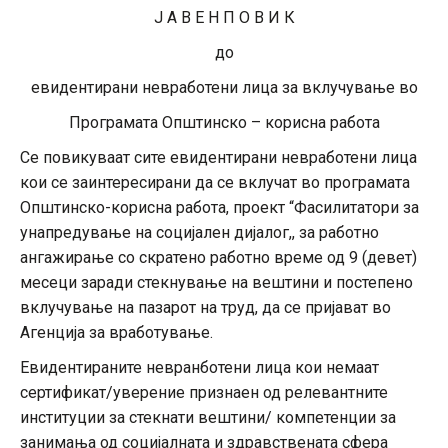
Ј А В Е Н П О В И К
до
евидентирани невработени лица за вклучување во
Програмата Општинско – корисна работа
Се повикуваат сите евидентирани невработени лица
кои се заинтересирани да се вклучат во програмата
Општинско-корисна работа, проект “Фасилитатори за
унапредување на социјален дијалог,, за работно
ангажирање со скратено работно време од 9 (девет)
месеци заради стекнување на вештини и постепено
вклучување на пазарот на труд, да се пријават во
Агенција за вработување.
Евидентираните невранботени лица кои немаат
сертификат/уверение признаен од релевантните
институции за стекнати вештини/ компетенции за
занимања од социјалната и здравствената сфера