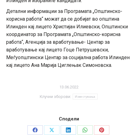
Илинден и избраните кандидати.
Детални информации за Програмата „Општинско-
корисна работа“ можат да се добијат во општина
Илинден кај лицето Христијан Илиевски, Општински
координатор за Програмата „Општинско-корисна
работа“, Агенција за вработување- Центар за
вработување кај лицето Гоце Петрушевски,
Меѓуопштински Центар за социјална работа Илинден
кај лицето Ана Марија Циглењак Симоновска.
13.06.2022
Клучни зборови:
Известувања
Сподели
Share
Share
Share
Share
Share