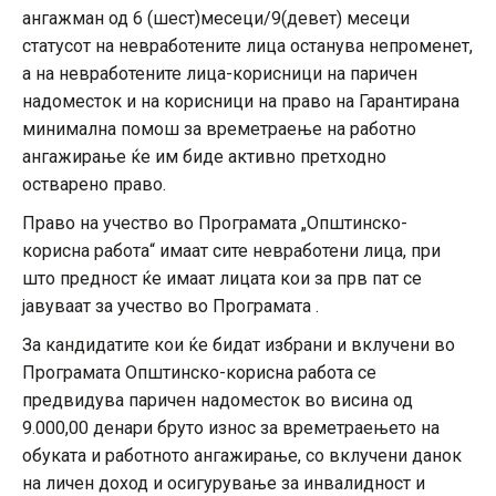
ангажман од 6 (шест)месеци/9(девет) месеци
статусот на невработените лица останува непроменет,
а на невработените лица-корисници на паричен
надоместок и на корисници на право на Гарантирана
минимална помош за времетраење на работно
ангажирање ќе им биде активно претходно
остварено право.
Право на учество во Програмата „Општинско-
корисна работа“ имаат сите невработени лица, при
што предност ќе имаат лицата кои за прв пат се
јавуваат за учество во Програмата .
За кандидатите кои ќе бидат избрани и вклучени во
Програмата Општинско-корисна работа се
предвидува паричен надоместок во висина од
9.000,00 денари бруто износ за времетраењето на
обуката и работното ангажирање, со вклучени данок
на личен доход и осигурување за инвалидност и