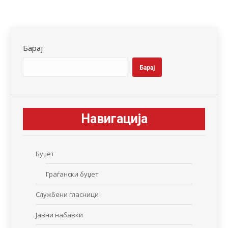
on
on
on
on
on
Facebook
X
LinkedIn
WhatsApp
Pinterest
Барај
Барај
Навигација
Буџет
Граѓански буџет
Службени гласници
Јавни набавки