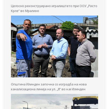
Целосно реконструирано игралиштето при ООУ „Ристо
Крле“ во Мралино
Општина Илинден започна со изградба на нова
канализациона линија на ул. „8“ во н.м Илинден