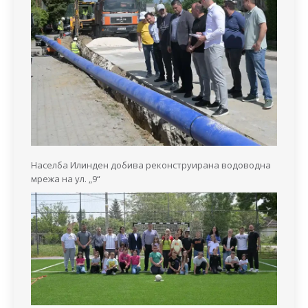
Населба Илинден добива реконструирана водоводна
мрежа на ул. „9“