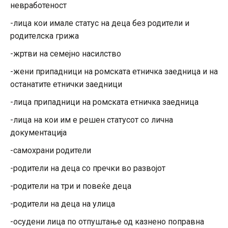
невработеност
-лица кои имале статус на деца без родители и
родителска грижа
-жртви на семејно насилство
-жени припадници на ромската етничка заедница и на
останатите етнички заедници
-лица припадници на ромската етничка заедница
-лица на кои им е решен статусот со лична
документација
-самохрани родители
-родители на деца со пречки во развојот
-родители на три и повеќе деца
-родители на деца на улица
-осудени лица по отпуштање од казнено поправна