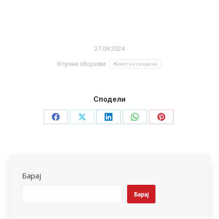
27.09.2024
Клучни зборови:
Животна средина
Сподели
Share
Share
Share
Share
Share
on
on
on
on
on
Facebook
X
LinkedIn
WhatsApp
Pinterest
Барај
Барај