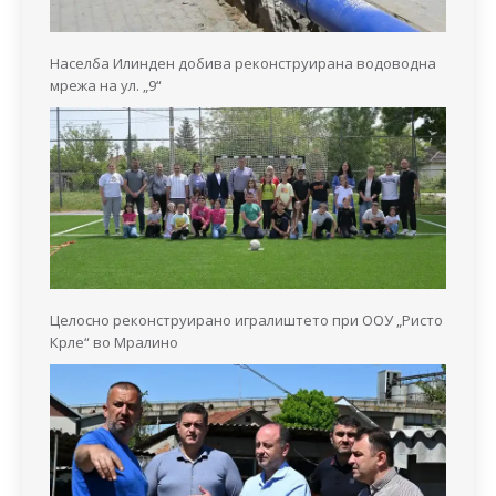
Населба Илинден добива реконструирана водоводна
мрежа на ул. „9“
Целосно реконструирано игралиштето при ООУ „Ристо
Крле“ во Мралино