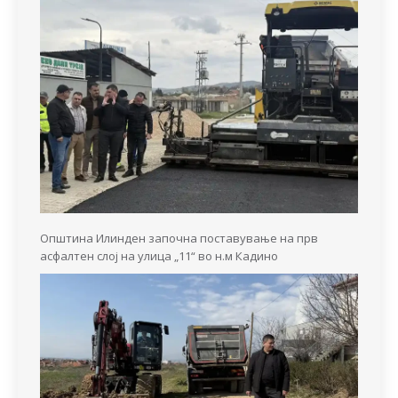
Општина Илинден започна поставување на прв
асфалтен слој на улица „11“ во н.м Кадино