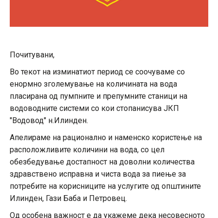
Почитувани,
Во текот на изминатиот период се соочуваме со
енормно зголемување на количината на вода
пласирана од пумпните и препумните станици на
водоводните системи со кои стопанисува ЈКП
″Водовод″ н.Илинден.
Апелираме на рационално и наменско користење на
расположливите количини на вода, со цел
обезбедување достапност на доволни количества
здравствено исправна и чиста вода за пиење за
потребите на корисниците на услугите од општините
Илинден, Гази Баба и Петровец.
Од особена важност е да укажеме дека несовесното