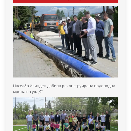
Населба Илинден добива реконструирана водоводна
мрежа на ул. „9“