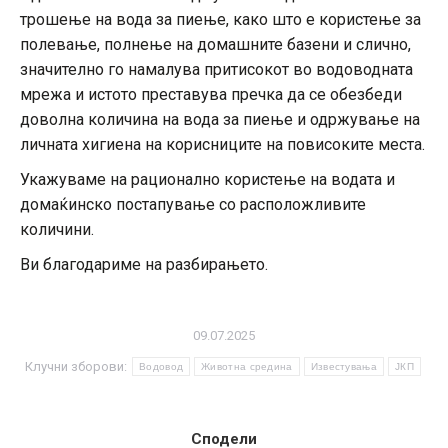
трошење на вода за пиење, како што е користење за
полевање, полнење на домашните базени и слично,
значително го намалува притисокот во водоводната
мрежа и истото преставува пречка да се обезбеди
доволна количина на вода за пиење и одржување на
личната хигиена на корисниците на повисоките места.
Укажуваме на рационално користење на водата и
домаќинско постапување со расположливите
количини.
Ви благодариме на разбирањето.
09.07.2025
Клучни зборови:
Водовод
Животна средина
Известувања
ЈКП
Сподели