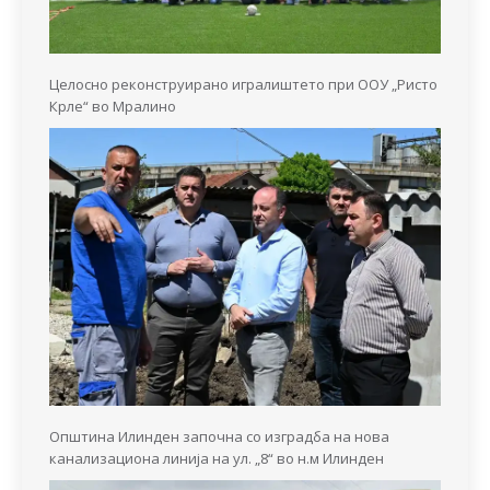
Целосно реконструирано игралиштето при ООУ „Ристо
Крле“ во Мралино
Општина Илинден започна со изградба на нова
канализациона линија на ул. „8“ во н.м Илинден