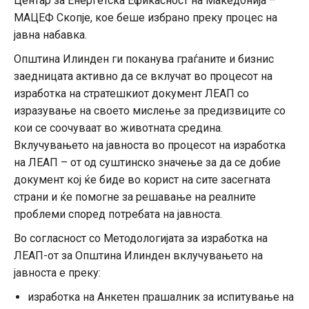
Центар за Енергетска Ефикасност на Македонија –
МАЦЕФ Скопје, кое беше избрано преку процес на
јавна набавка.
Општина Илинден ги поканува граѓаните и бизнис
заедницата активно да се вклучат во процесот на
изработка на стратешкиот документ ЛЕАП со
изразување на своето мислење за предизвиците со
кои се соочуваат во животната средина.
Вклучувањето на јавноста во процесот на изработка
на ЛЕАП – от од суштинско значење за да се добие
документ кој ќе биде во корист на сите засегната
страни и ќе помогне за решавање на реалните
проблеми според потребата на јавноста.
Во согласност со Методологијата за изработка на
ЛЕАП-от за Општина Илинден вклучувањето на
јавноста е преку:
изработка на Анкетен прашалник за испитување на