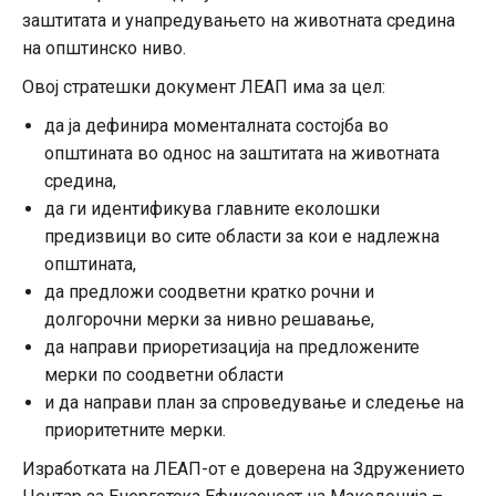
заштитата и унапредувањето на животната средина
на општинско ниво.
Овој стратешки документ ЛЕАП има за цел:
да ја дефинира моменталната состојба во
општината во однос на заштитата на животната
средина,
да ги идентификува главните еколошки
предизвици во сите области за кои е надлежна
општината,
да предложи соодветни кратко рочни и
долгорочни мерки за нивно решавање,
да направи приоретизација на предложените
мерки по соодветни области
и да направи план за спроведување и следење на
приоритетните мерки.
Изработката на ЛЕАП-от е доверена на Здружението