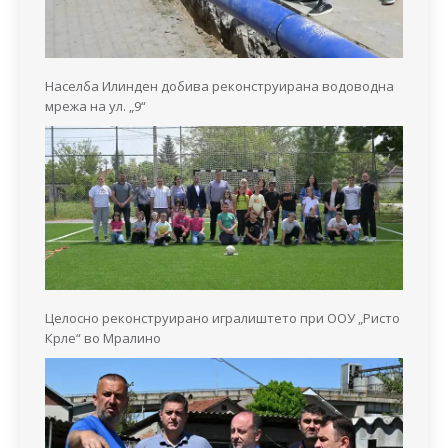
Населба Илинден добива реконструирана водоводна
мрежа на ул. „9“
Целосно реконструирано игралиштето при ООУ „Ристо
Крле“ во Мралино