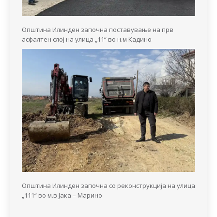
Општина Илинден започна поставување на прв
асфалтен слој на улица „11“ во н.м Кадино
Општина Илинден започна со реконструкција на улица
„111“ во м.в Јака – Марино