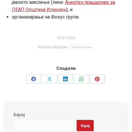
јавното мислење (линк:
Анкетен прашалник за
ЛЕАП Општина Илинден
), и
организирање на Фокус групи.
30.07.2024
Клучни зборови:
Известувања
Сподели
Share
Share
Share
Share
Share
on
on
on
on
on
Facebook
X
LinkedIn
WhatsApp
Pinterest
Барај
Барај