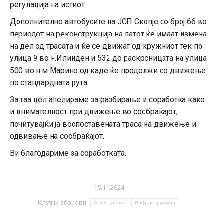
регулација на истиот.
Дополнително автобусите на ЈСП Скопје со број 66 во
периодот на реконструкција на патот ќе имаат измена
на дел од трасата и ќе се движат од кружниот тек по
улица 9 во н.Илинден и 532 до раскрсницата на улица
500 во н.м Марино од каде ќе продолжи со движење
по стандардната рута.
За таа цел апелираме за разбирање и соработка како
и внимателност при движење во сообраќајот,
почитувајќи ја воспоставената траса на движење и
одвивање на сообраќајот.
Ви благодариме за соработката.
15.11.2024
Клучни зборови:
Известувања
Инфраструктура