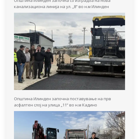
Општина Илинден започна со изградба на нова
канализациона линија на ул. „8“ во н.м Илинден
Општина Илинден започна поставување на прв
асфалтен слој на улица „11“ во н.м Кадино