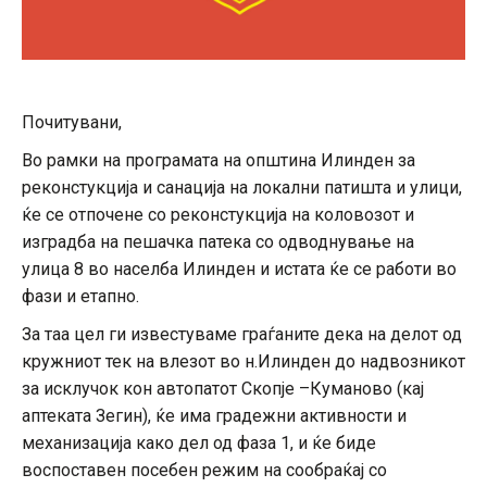
Почитувани,
Во рамки на програмата на општина Илинден за
реконстукција и санација на локални патишта и улици,
ќе се отпочене со реконстукција на коловозот и
изградба на пешачка патека со одводнување на
улица 8 во населба Илинден и истата ќе се работи во
фази и етапно.
За таа цел ги известуваме граѓаните дека на делот од
кружниот тек на влезот во н.Илинден до надвозникот
за исклучок кон автопатот Скопје –Куманово (кај
аптеката Зегин), ќе има градежни активности и
механизација како дел од фаза 1, и ќе биде
воспоставен посебен режим на сообраќај со