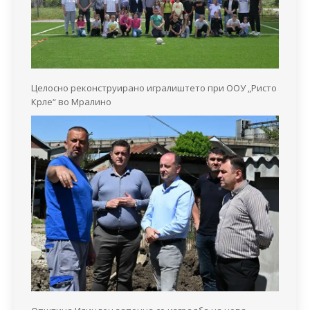
Целосно реконструирано игралиштето при ООУ „Ристо
Крле“ во Мралино