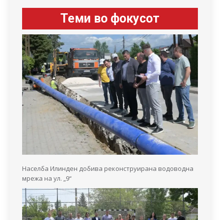
Теми во фокусот
Населба Илинден добива реконструирана водоводна
мрежа на ул. „9“