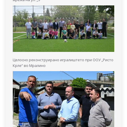
Целосно реконструирано игралиштето при ООУ „Ристо
Крле“ во Мралино