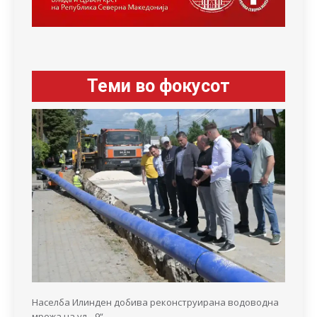
Теми во фокусот
Населба Илинден добива реконструирана водоводна
мрежа на ул. „9“