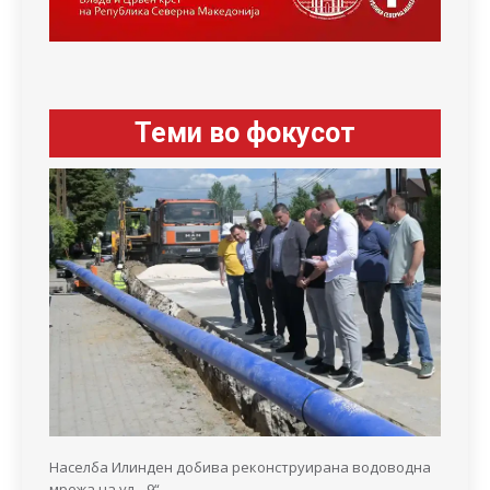
Теми во фокусот
Населба Илинден добива реконструирана водоводна
мрежа на ул. „9“