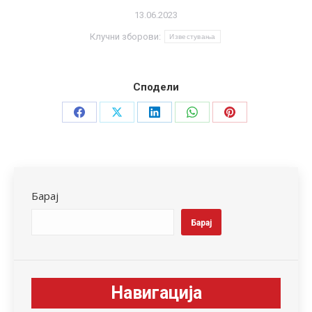
13.06.2023
Клучни зборови:
Известувања
Сподели
Share
Share
Share
Share
Share
on
on
on
on
on
Facebook
X
LinkedIn
WhatsApp
Pinterest
Барај
Барај
Навигација