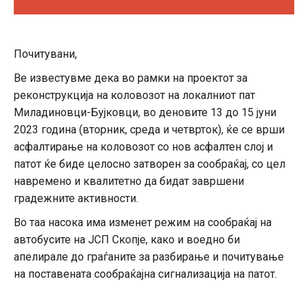
Почитувани,
Ве известувме дека во рамки на проектот за
реконструкција на коловозот на локалниот пат
Миладиновци-Бујковци, во деновите 13 до 15 јуни
2023 година (вторник, среда и четврток), ќе се врши
асфалтирање на коловозот со нов асфалтен слој и
патот ќе биде целосно затворен за сообраќај, со цел
навремено и квалитетно да бидат завршени
градежните активности.
Во таа насока има изменет режим на сообраќај на
автобусите на ЈСП Скопје, како и воедно би
апелирале до граѓаните за разбирање и почитување
на поставената сообраќајна сигнализација на патот.