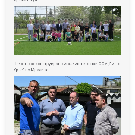
Целосно реконструирано игралиштето при ООУ „Ристо
Крле“ во Мралино