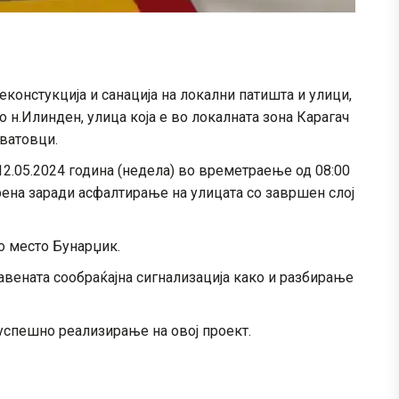
реконстукција и санација на локални патишта и улици,
о н.Илинден, улица која е во локалната зона Карагач
јватовци.
 12.05.2024 година (недела) во времетраење од 08:00
рена заради асфалтирање на улицата со завршен слој
то место Бунарџик.
вената сообраќајна сигнализација како и разбирање
 успешно реализирање на овој проект.