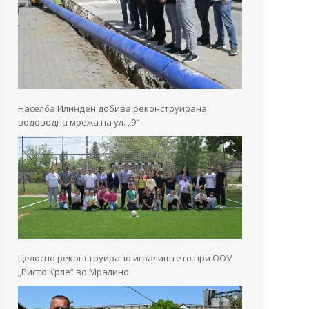
Населба Илинден добива реконструирана
водоводна мрежа на ул. „9“
Целосно реконструирано игралиштето при ООУ
„Ристо Крле“ во Мралино