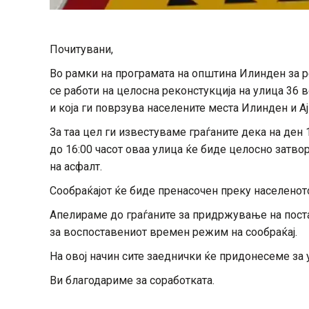
Почитувани,
Во рамки на програмата на општина Илинден
за 
се работи на целосна реконстукција на улица 36 в
и која ги поврзува населените места Илинден и А
За таа цел ги известуваме граѓаните дека на ден
до 16:00 часот оваа улица ќе биде целосно затво
на асфалт.
Сообраќајот ќе биде пренасочен преку населено
Апелираме до граѓаните за придржување на поста
за воспоставениот времен режим на сообраќај.
На овој начин сите заеднички ќе придонесеме за
Ви благодариме за соработката.