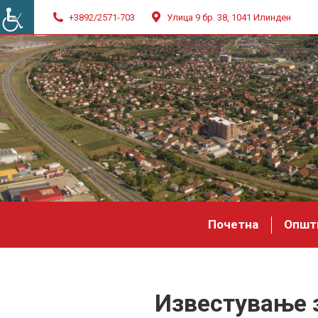
+3892/2571-703
Улица 9 бр. 38, 1041 Илинден
Почетна
Општ
Известување 