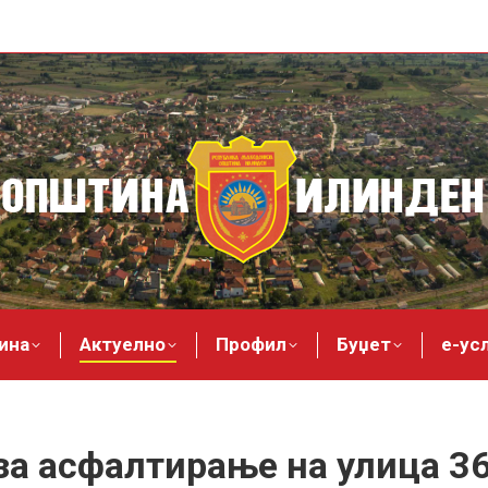
ина
Актуелно
Профил
Буџет
е-ус
за асфалтирање на улица 36