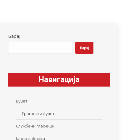
Барај
Барај
Навигација
Буџет
Граѓански буџет
Службени гласници
Јавни набавки