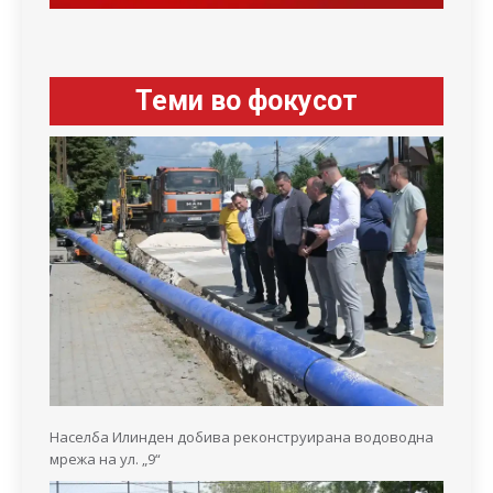
Теми во фокусот
Населба Илинден добива реконструирана водоводна
мрежа на ул. „9“