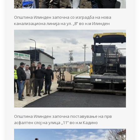
Општина Илинден започна со изградба на нова
канализациона линија на ул. „8“ во н.м Илинден
Општина Илинден започна поставување на прв
асфалтен слој на улица „11“ во н.м Кадино