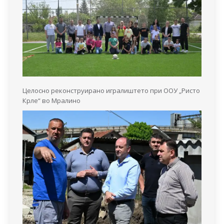
Целосно реконструирано игралиштето при ООУ „Ристо
Крле“ во Мралино