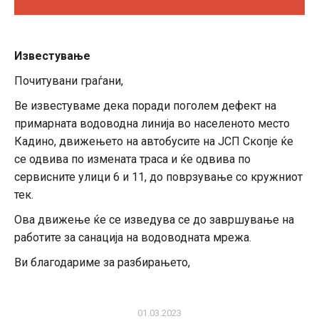
Известување
Почитувани граѓани,
Ве известуваме дека поради поголем дефект на
примарната водоводна линија во населеното место
Кадино, движењето на автобусите на ЈСП Скопје ќе
се одвива по измената траса и ќе одвива по
сервисните улици 6 и 11, до поврзување со кружниот
тек.
Ова движење ќе се изведува се до завршување на
работите за санација на водоводната мрежа.
Ви благодариме за разбирањето,
01.03.2023