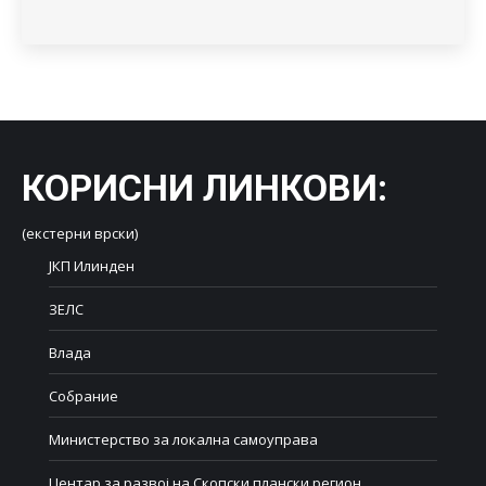
КОРИСНИ ЛИНКОВИ
:
(екстерни врски)
ЈКП Илинден
ЗЕЛС
Влада
Собрание
Министерство за локална самоуправа
Центар за развој на Скопски плански регион