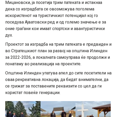
Мицановски, ја посетија трим патеката и истакнаа
дека со изградбата се овозможува поголема
искористенот на туристичкиот потенцијал кој го
поседува Ајватовски ред и од големо значење е за
оние граѓани кои имаат спортски и авантуристички
дух.
Проектот за изградба на трим патеката е предвиден и
во Стратешкиот план за развој на општина Илинден
за 2022-2026, а локалната самоуправа ќе продолжи и
понатаму во реализација на проектите.
Општина Илинден упатува апел до сите посетители на
оваа рекреативна локација, да бидат внимателни, да
се грижат за поставените реквизити со цел да ги
користат повеќе генерации.