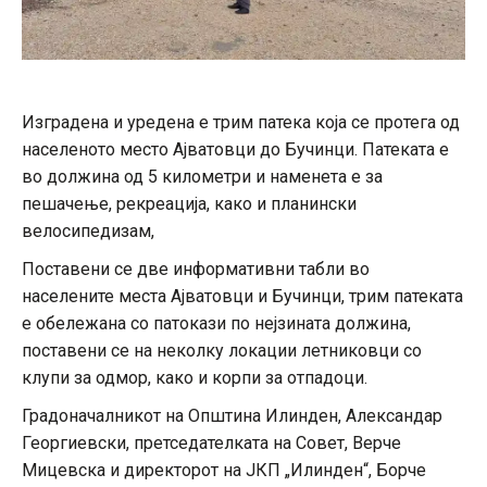
Изградена и уредена е трим патека која се протега од
населеното место Ајватовци до Бучинци. Патеката е
во должина од 5 километри и наменета е за
пешачење, рекреација, како и планински
велосипедизам,
Поставени се две информативни табли во
населените места Ајватовци и Бучинци, трим патеката
е обележана со патокази по нејзината должина,
поставени се на неколку локации летниковци со
клупи за одмор, како и корпи за отпадоци.
Градоначалникот на Општина Илинден, Александар
Георгиевски, претседателката на Совет, Верче
Мицевска и директорот на ЈКП „Илинден“, Борче