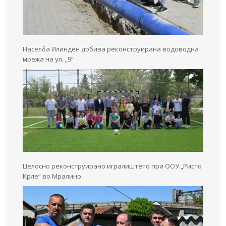
Населба Илинден добива реконструирана водоводна
мрежа на ул. „9“
Целосно реконструирано игралиштето при ООУ „Ристо
Крле“ во Мралино