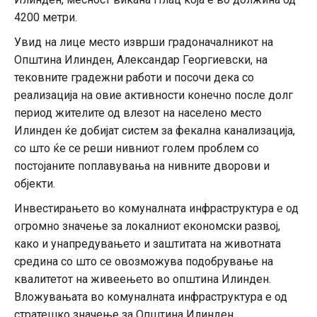
4200 метри.
Увид на лице место изврши градоначалникот на
Општина Илинден, Александар Георгиевски, на
тековните градежни работи и посочи дека со
реализација на овие активности конечно после долг
период жителите од влезот на населено место
Илинден ќе добијат систем за фекална канализација,
со што ќе се реши нивниот голем проблем со
постојаните поплавувања на нивните дворови и
објекти.
Инвестирањето во комуналната инфраструктура е од
огромно значење за локалниот економски развој,
како и унапредувањето и заштитата на животната
средина со што се овозможува подобрување на
квалитетот на живеењето во општина Илинден.
Вложувањата во комуналната инфраструктура е од
стратешко значење за Општина Илинден.