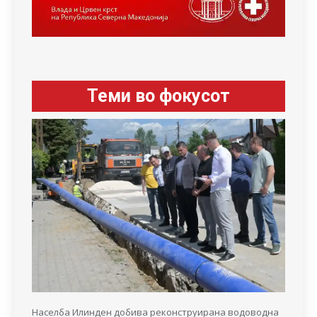
Теми во фокусот
Населба Илинден добива реконструирана водоводна