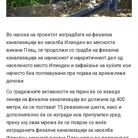
Во насока на проектот изградбата на фекална
канализација во населба Илинден во месноста
викана Плац, се продолжи со градба на фекална
канализација на најнискиот и најкритичниот дел од
населеното место Илинден и зафаќање на куќите кои
најчесто беа поплавувани при појава на врнежливи
денови.
Со градежните активности на терен ќе се изведе
линија на фекална канализација во должина од 400
метри, ќе се постават 15 ревизиони шахти, како и
дополнително ќе се изгради нов препумпен уред
преку кој оваа мрежа ќе се поврзе со веќе
изградената фекална канализација за населба
Илинден, месност викана Плац која е во должина од