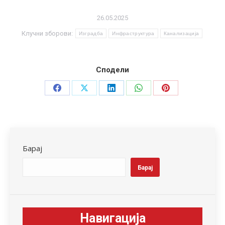
26.05.2025
Клучни зборови:
Изградба
Инфраструктура
Канализација
Сподели
Share
Share
Share
Share
Share
on
on
on
on
on
Facebook
X
LinkedIn
WhatsApp
Pinterest
Барај
Барај
Навигација