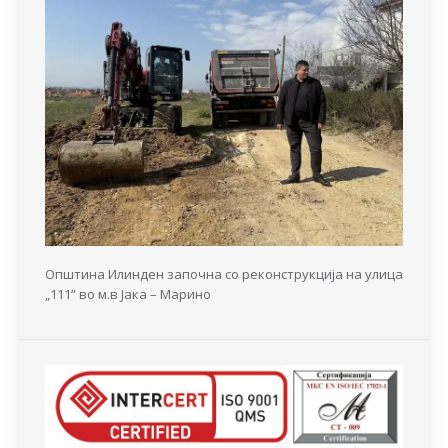
Општина Илинден започна со реконструкција на улица
„111“ во м.в Јака – Марино