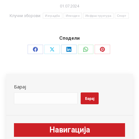
01.07.2024
Клучни зборови:
Изградба
Илинден
Инфраструктура
Спорт
Сподели
Share
Share
Share
Share
Share
on
on
on
on
on
Facebook
X
LinkedIn
WhatsApp
Pinterest
Барај
Барај
Навигација