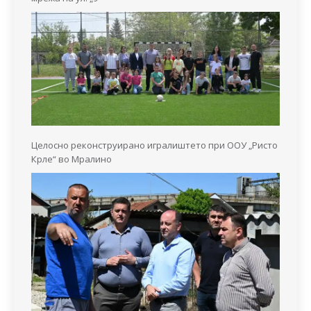
Целосно реконструирано игралиштето при ООУ „Ристо
Крле“ во Мралино