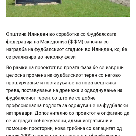
Општина Илинден во соработка со Фудбалската
федерација на Македонија (ФФМ) започна со
изградба на фудбалскиот стадион во Илинден, кој ќе
се реализира во неколку фази.
Во рамки на проектот во првата фаза ќе се изврши
целосна промена на фудбалскиот терен со негово
проширување и поставување на нова вештачка
трева, поставување на дренажа и одводнување на
фудбалскиот терен, со што ќе се добие
професионална подлога за одржување на фудбалски
натпревари. Дополнително со проектот е опфатено да
се изградат соблекувални, административни и
помошни простории, нова трибина со капацитет од
околу 1000 гледачи, осветлување на фудбалскиот