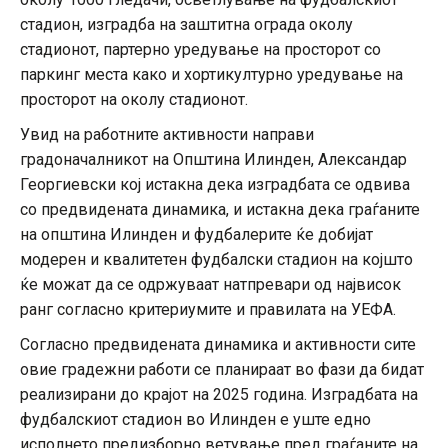
стадион, изградба на заштитна ограда околу
стадионот, партерно уредување на просторот со
паркинг места како и хортикултурно уредување на
просторот на околу стадионот.
Увид на работните активности направи
градоначалникот на Општина Илинден, Александар
Георгиевски кој истакна дека изградбата се одвива
со предвидената динамика, и истакна дека граѓаните
на општина Илинден и фудбалерите ќе добијат
модерен и квалитетен фудбалски стадион на којшто
ќе можат да се одржуваат натпревари од највисок
ранг согласно критериумите и правилата на УЕФА.
Согласно предвидената динамика и активности сите
овие градежни работи се планираат во фази да бидат
реализирани до крајот на 2025 година. Изградбата на
фудбалскиот стадион во Илинден е уште едно
исполнето предизборно ветување пред граѓаните на