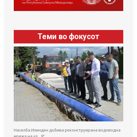
Теми во фокусот
Населба Илинден добива реконструирана водоводна
мрежа на ул. „9“