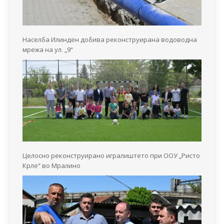
Населба Илинден добива реконструирана водоводна
мрежа на ул. „9“
Целосно реконструирано игралиштето при ООУ „Ристо
Крле“ во Мралино