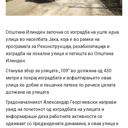
Општина Илинден започна со изградба на уште една
улица во населбата Јака, која е во рамки на
програмата за Реконструкција, рехабилитација и
изградба на локални улици и патишта во Општина
Илинден.
Станува збор за улицата „109“ во должина од 430
метри а покрај изградбата и асфалтирањето оваа
улица ќе добие и пешачка патека по речиси целата
должина на улицата.
Градоначалникот Александар Георгиевски направи
увид на почетокот од изградбата на улицата и
информираше дека работните активности се
одвиваат со предвидената динамика, а оваа улица е