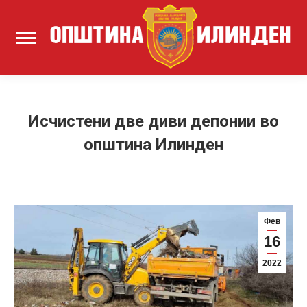
Исчистени две диви депонии во
општина Илинден
Фев
16
2022