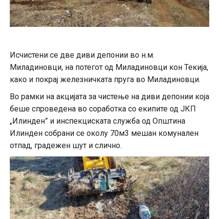
Исчистени се две диви депонии во н.м.
Миладиновци, на потегот од Миладиновци кон Текија,
како и покрај железничката пруга во Миладиновци.
Во рамки на акцијата за чистење на диви депонии која
беше спроведена во соработка со екипите од ЈКП
„Илинден” и инспекциската служба од Општина
Илинден собрани се околу 70м3 мешан комунален
отпад, градежен шут и слично.