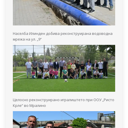
Населба Илинден добива реконструирана водоводна
мрежа на ул. „9“
Целосно реконструирано игралиштето при ООУ „Ристо
Крле“ во Мралино