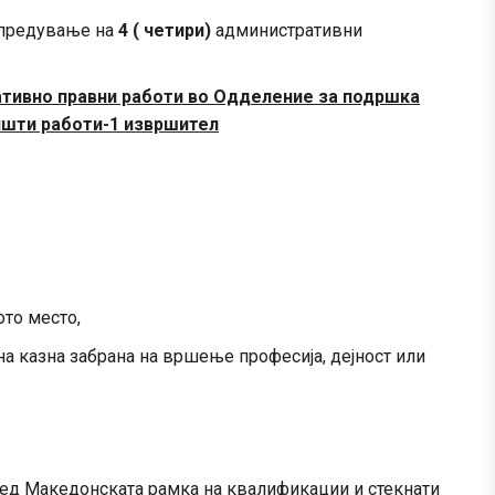
апредување на
4 ( четири)
административни
ативно правни работи во Одделение за подршка
пшти работи-1 извршител
ото место,
на казна забрана на вршење професија, дејност или
ред Македонската рамка на квалификации и стекнати