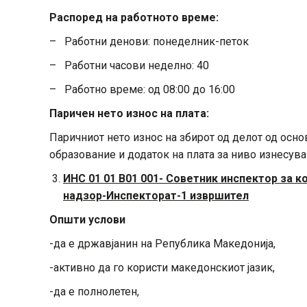
Распоред на работното време:
– Работни денови: понеделник-петок
– Работни часови неделно: 40
– Работно време: од 08:00 до 16:00
Паричен нето износ на плата:
Паричниот нето износ на збирот од делот од основ
образование и додаток на плата за ниво изнесува
ИНС 01 01 В01 001- Советник инспектор за 
надзор-Инспекторат-1 извршител
Општи услови
-да е државјанин на Република Македонија,
-активно да го користи македонскиот јазик,
-да е полнолетен,