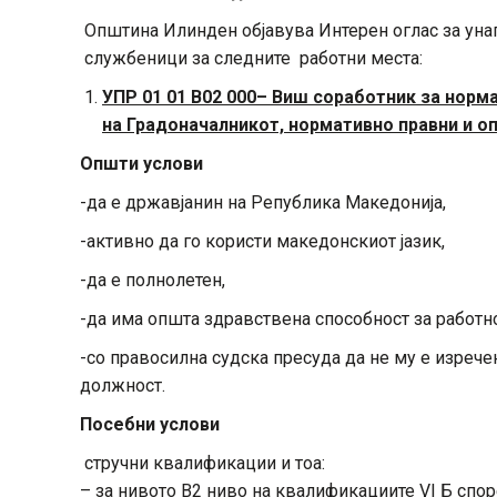
Општина Илинден објавува Интерен оглас за ун
службеници за следните работни места:
УПР 01 01 В02 000–
Виш соработник за норм
на Градоначалникот, нормативно правни и о
Општи услови
-да е државјанин на Република Македонија,
-активно да го користи македонскиот јазик,
-да е полнолетен,
-да има општа здравствена способност за работн
-со правосилна судска пресуда да не му е изрече
должност.
Посебни услови
стручни квалификации и тоа:
– за нивото В2 ниво на квалификациите VI Б спо