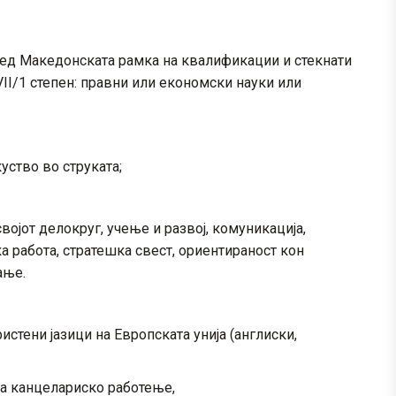
ред Македонската рамка на квалификации и стекнати
II/1 степен: правни или економски науки или
уство во струката;
ојот делокруг, учење и развој, комуникација,
 работа, стратешка свест, ориентираност кон
ање.
истени јазици на Европската унија (англиски,
за канцелариско работење,