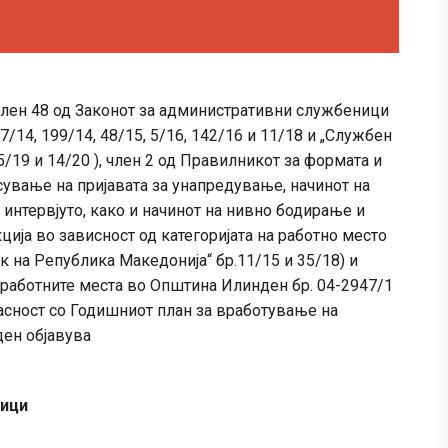
и член 48 од Законот за административни службеници
/14, 199/14, 48/15, 5/16, 142/16 и 11/18 и „Службен
/19 и 14/20 ), член 2 од Правилникот за формата и
сување на пријавата за унапредување, начинот на
интервјуто, како и начинот на нивно бодирање и
ција во зависност од категоријата на работно место
к на Република Македонија“ бр.11/15 и 35/18) и
 работните места во Општина Илинден бр. 04-2947/1
ласност со Годишниот план за вработување на
ен објавува
ници