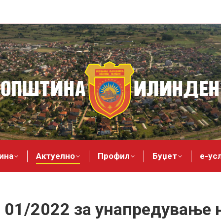
ина
Актуелно
Профил
Буџет
е-ус
 01/2022 за унапредување 