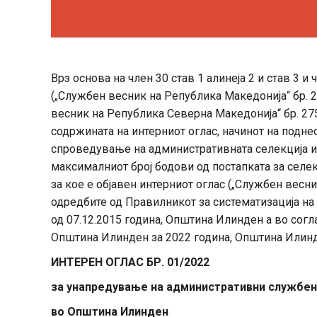
Врз основа на член 30 став 1 алинеја 2 и став 3 
(„Службен весник на Република Македонија“ бр. 27
весник на Република Северна Македонија“ бр. 275
содржината на интерниот оглас, начинот на подне
спроведување на административната селекција и 
максималниот број бодови од постапката за селек
за кое е објавен интерниот оглас („Службен весни
одредбите од Правилникот за систематизација на
од 07.12.2015 година, Општина Илинден а во сог
Општина Илинден за 2022 година, Општина Илинд
ИНТЕРЕН ОГЛАС БР. 01/2022
за унапредување на административни службе
во Општина Илинден