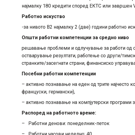
најмалку 180 кредити според ЕКТС или завршен VI
Работно искуство
-за нивото В2 најмалку 2 (две) години работно иск
Општи работни компетенции за средно ниво
решавање проблеми и одлучување за работи од св
остварување резултати, работење со други/тимска
странките/засегнати страни, финансиско управув
Посебни работни компетенции
– активно познавање на еден од трите најчесто ко
француски, германски),
– активно познавање на компјутерски програми 
Распоред на работното време:
– Работни денови: понеделник-петок
– Работни часови неделно: 40