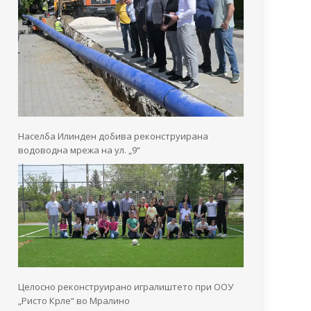
Населба Илинден добива реконструирана
водоводна мрежа на ул. „9“
Целосно реконструирано игралиштето при ООУ
„Ристо Крле“ во Мралино