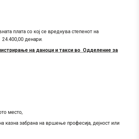
ната плата со кој се вреднува степенот на
 24.400,00 денари.
нистрирање на даноци и такси во Одделение за
ото место,
на казна забрана на вршење професија, дејност или