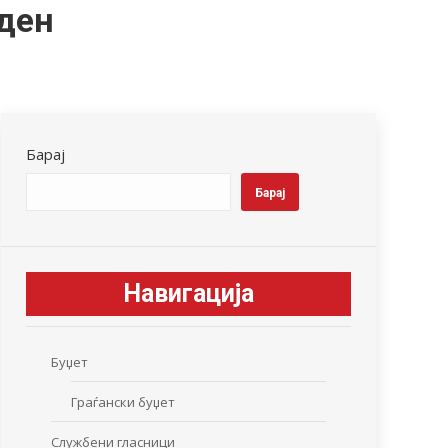
ден
Барај
Барај
Навигација
Буџет
Граѓански буџет
Службени гласници