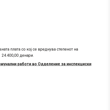
ната плата со кој се вреднува степенот на
 24.400,00 денари.
комунални работи во Одделение за инспекциски