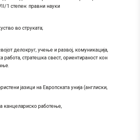
I/1 степен: правни науки
уство во струката;
ојот делокруг, учење и развој, комуникација,
 работа, стратешка свест, ориентираност кон
ање.
ристени јазици на Европската унија (англиски,
за канцелариско работење,