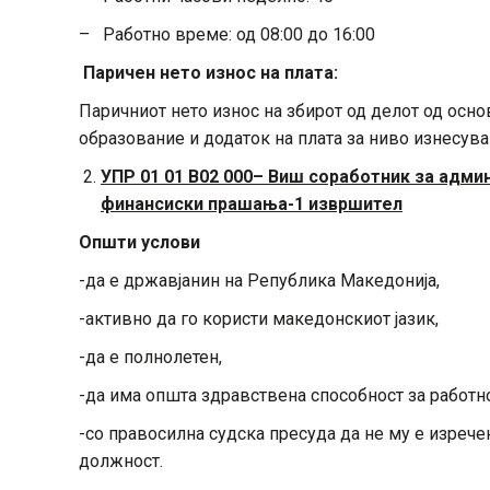
– Работно време: од 08:00 до 16:00
Паричен нето износ на плата:
Паричниот нето износ на збирот од делот од основ
образование и додаток на плата за ниво изнесува
УПР 01 01 В02 000–
Виш соработник за адми
финансиски прашања-1 извршител
Општи услови
-да е државјанин на Република Македонија,
-активно да го користи македонскиот јазик,
-да е полнолетен,
-да има општа здравствена способност за работн
-со правосилна судска пресуда да не му е изрече
должност.