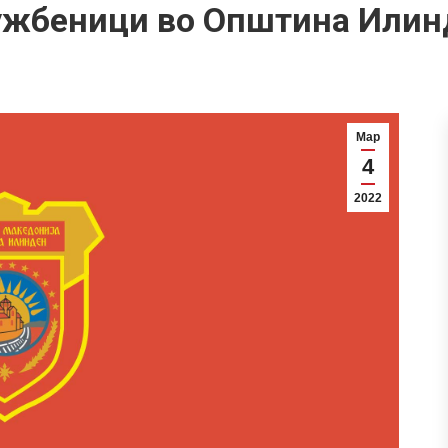
ужбеници во Општина Илин
Мар
4
2022