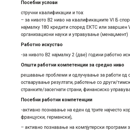
Посебни услови
стручни квалификации и тоа:
– за нивото В2 ниво на квалификациите VI Б спо
најмалку 180 кредити според ЕКТС или завршен V
организациони науки и управување (менаџмент)
Работно искуство
-за нивото В2 најмалку 2 (две) години работно иск
Општи работни компетенции за средно ниво
решавање проблеми и одлучување за работи од св
остварување резултати, работење со други/тимска
странките/засегнати страни, финансиско управув
Посебни работни компетенции
-активно познавање на еден од трите најчесто кор
француски, германски),
– активно познавање на компјутерски програми 