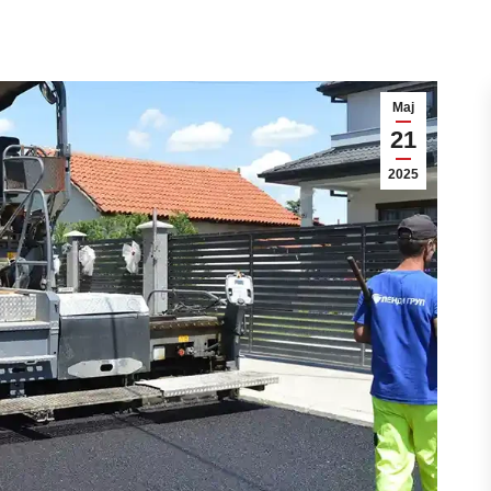
Мај
21
2025