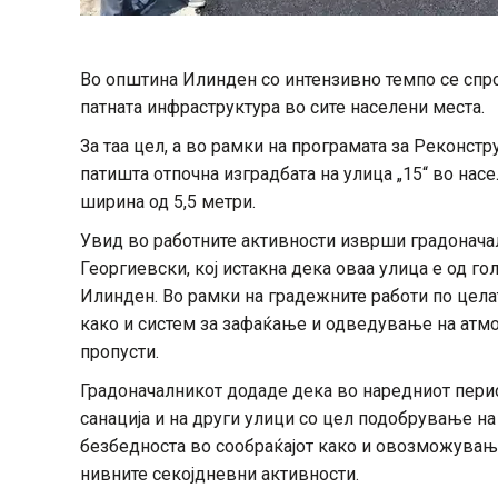
Во општина Илинден со интензивно темпо се спр
патната инфраструктура во сите населени места.
За таа цел, а во рамки на програмата за Реконстр
патишта отпочна изградбата на улица „15“ во нас
ширина од 5,5 метри.
Увид во работните активности изврши градонача
Георгиевски, кој истакна дека оваа улица е од г
Илинден. Во рамки на градежните работи по целат
како и систем за зафаќање и одведување на атм
пропусти.
Градоначалникот додаде дека во наредниот перио
санација и на други улици со цел подобрување н
безбедноста во сообраќајот како и овозможувањ
нивните секојдневни активности.