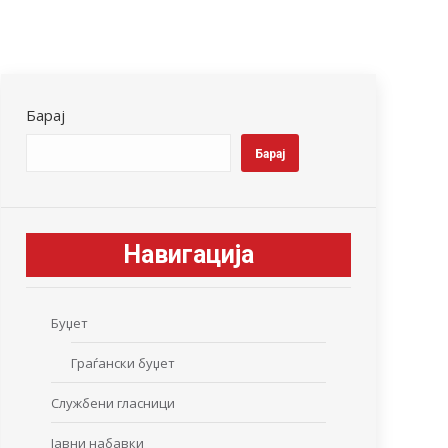
Барај
Барај
Навигација
Буџет
Граѓански буџет
Службени гласници
Јавни набавки