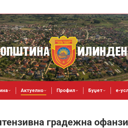
ина
Актуелно
Профил
Буџет
е-ус
тензивна градежна офанз