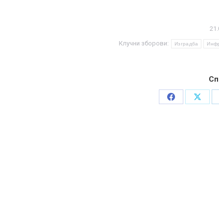
21.
Клучни зборови:
Изградба
Инфр
Сп
Share
Share
on
on
Facebook
X