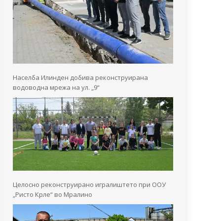
Населба Илинден добива реконструирана
водоводна мрежа на ул. „9“
Целосно реконструирано игралиштето при ООУ
„Ристо Крле“ во Мралино