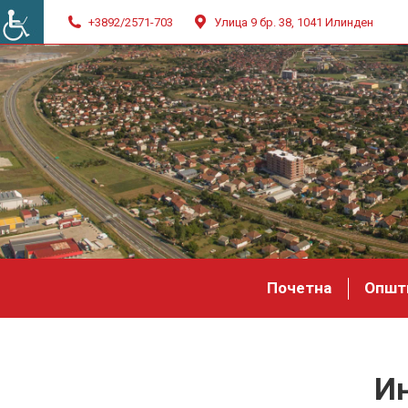
+3892/2571-703
Улица 9 бр. 38, 1041 Илинден
Почетна
Општ
Ин