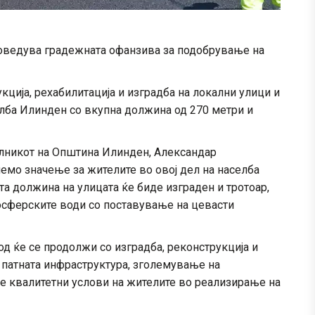
оведува градежната офанзива за подобрување на
укција, рехабилитација и изградба на локални улици и
елба Илинден со вкупна должина од 270 метри и
лникот на Општина Илинден, Александар
олемо значење за жителите во овој дел на населба
а должина на улицата ќе биде изграден и тротоар,
осферските води со поставување на цевасти
д ќе се продолжи со изградба, реконструкција и
а патната инфраструктура, зголемување на
е квалитетни услови на жителите во реализирање на