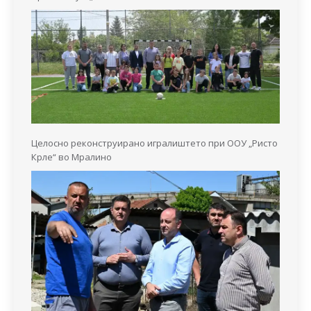
Целосно реконструирано игралиштето при ООУ „Ристо
Крле“ во Мралино