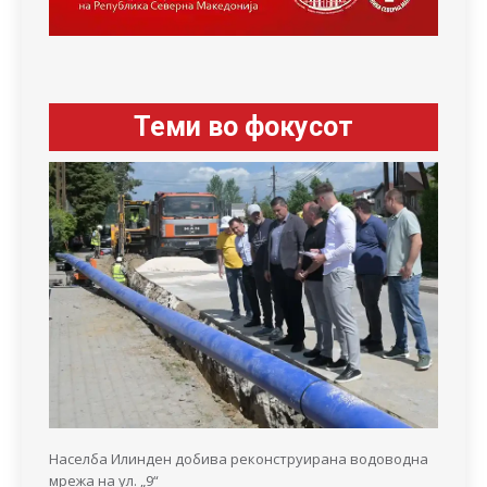
Теми во фокусот
Населба Илинден добива реконструирана водоводна
мрежа на ул. „9“