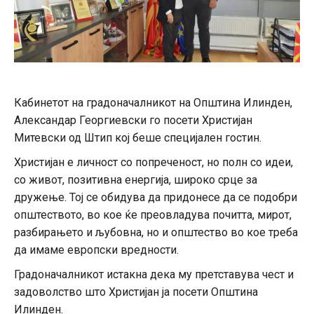
Кабинетот на градоначалникот на Општина Илинден,
Александар Георгиевски го посети Христијан
Митевски од Штип кој беше специјален гостин.
Христијан е личност со попреченост, но полн со идеи,
со живот, позитивна енергија, широко срце за
дружење. Тој се обидува да придонесе да се подобри
општеството, во кое ќе преовладува почитта, мирот,
разбирањето и љубовна, но и општество во кое треба
да имаме европски вредности.
Градоначалникот истакна дека му претставува чест и
задоволство што Христијан ја посети Општина
Илинден.