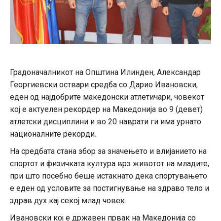
Градоначалникот на Општина Илинден, Александар
Георгиевски оствари средба со Дарио Ивановски,
еден од најдобрите македонски атлетичари, човекот
кој е актуелен рекордер на Македонија во 9 (девет)
атлетски дисциплини и во 20 наврати ги има урнато
националните рекорди.
На средбата стана збор за значењето и влијанието на
спортот и физичката култура врз животот на младите,
при што посебно беше истакнато дека спортувањето
е еден од условите за постигнување на здраво тело и
здрав дух кај секој млад човек.
Ивановски кој е државен првак на Македонија со