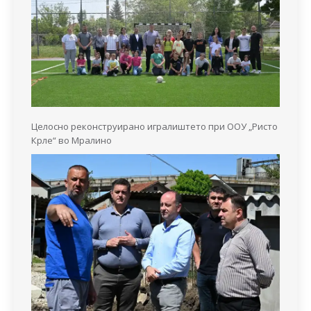
Целосно реконструирано игралиштето при ООУ „Ристо
Крле“ во Мралино