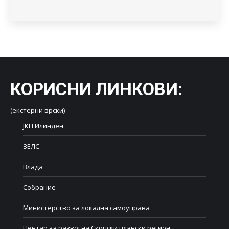
КОРИСНИ ЛИНКОВИ
:
(екстерни врски)
ЈКП Илинден
ЗЕЛС
Влада
Собрание
Министерство за локална самоуправа
Центар за развој на Скопски плански регион