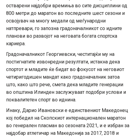
остварени најдобри времиња во сите дисциплини од
800 метри до маратон во последните шест сезони и
освојувач на многу медали од меѓународни
натпревари, го запозна градоначалникот со идните
планови во развојот на неговата богата спортска
кариера.
Градоначалникот Георгиевски, честитајќи му на
постигнатите извонредни резултати, истакна дека
спортот и младите ќе бидат во фокусот на неговиот
четиригодишен мандат како градоначалник затоа
што, како што рече, смета дека младите генерации
во општина Илинден заслужуваат подобри услови и
поквалитетен спорт во иднина.
Инаку, Дарио Ивановски е единствениот Македонец
кој победил на Скопскиот интернационален маратон
во генерален пласман во сезоната 2021, и е избран за
најдобар атлетичар на Македонија за 2017, 2018 и