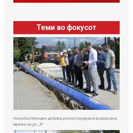
Теми во фокусот
Населба Илинден добива реконструирана водоводна
мрежа на ул. „9“