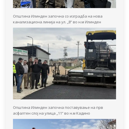
Општина Илинден започна со изградба на нова
канализациона линија на ул. „8“ во н.м Илинден
Општина Илинден започна поставување на прв
асфалтен слој на улица „11“ во н.м Кадино