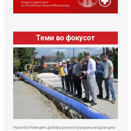
Теми во фокусот
Населба Илинден добива реконструирана водоводна