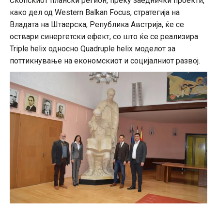
Скопскиот плански регион, преку заеднички проекти,
како дел од Western Balkan Focus, стратегија на
Владата на Штаерска, Република Австрија, ќе се
оствари синергетски ефект, со што ќе се реализира
Triple helix односно Quadruple helix моделот за
поттикнување на економскиот и социјалниот развој.