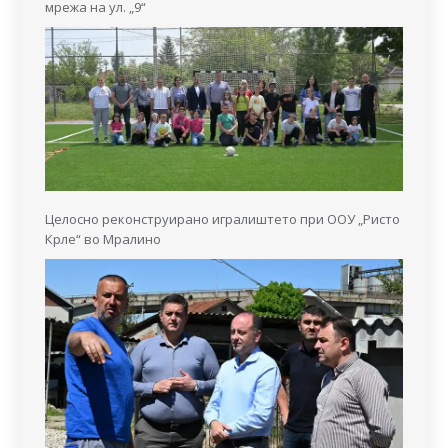
мрежа на ул. „9“
Целосно реконструирано игралиштето при ООУ „Ристо
Крле“ во Мралино