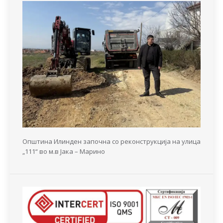
Општина Илинден започна со реконструкција на улица
„111“ во м.в Јака – Марино