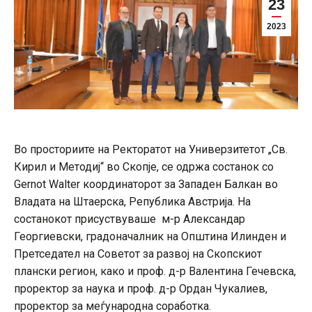
23
2023
Во просториите на Ректоратот на Универзитетот „Св.
Кирил и Методиј“ во Скопје, се одржа состанок со
Gernot Walter координаторот за Западен Балкан во
Владата на Штаерска, Република Австрија. На
состанокот присуствуваше м-р Александар
Георгиевски, градоначалник на Општина Илинден и
Претседател на Советот за развој на Скопскиот
плански регион, како и проф. д-р Валентина Гечевска,
проректор за наука и проф. д-р Ордан Чукалиев,
проректор за меѓународна соработка.