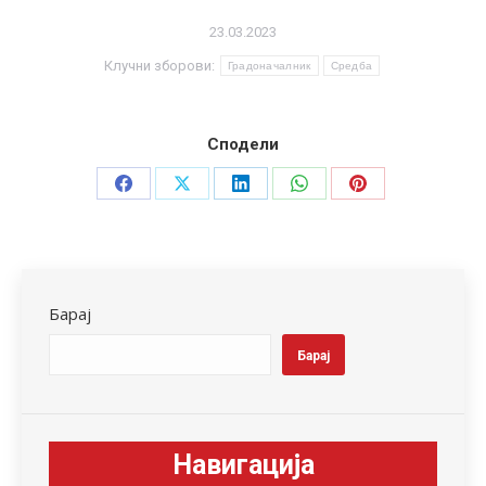
23.03.2023
Клучни зборови:
Градоначалник
Средба
Сподели
Share
Share
Share
Share
Share
on
on
on
on
on
Facebook
X
LinkedIn
WhatsApp
Pinterest
Барај
Барај
Навигација