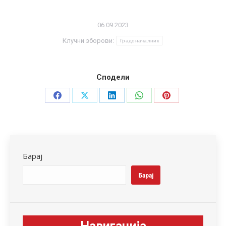
06.09.2023
Клучни зборови:
Градоначалник
Сподели
Share
Share
Share
Share
Share
on
on
on
on
on
Facebook
X
LinkedIn
WhatsApp
Pinterest
Барај
Барај