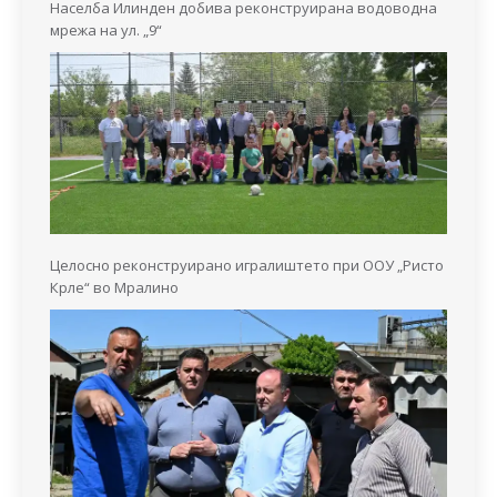
Населба Илинден добива реконструирана водоводна
мрежа на ул. „9“
Целосно реконструирано игралиштето при ООУ „Ристо
Крле“ во Мралино