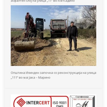
асфалтен слој на улица „11“ во н.м Кадино
Општина Илинден започна со реконструкција на улица
„111“ во м.в Јака – Марино