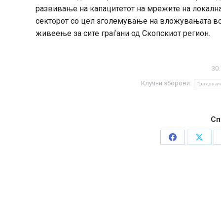
развивање на капацитетот на мрежите на локална
секторот со цел зголемување на вложувањата во
живеење за сите граѓани од Скопскиот регион.
30.
Клучни зборови:
Градонач
Сп
Share
Share
on
on
Facebook
X