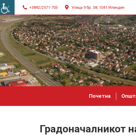
+3892/2571-703
Улица 9 бр. 38, 1041 Илинден
Почетна
Општ
Градоначалникот н