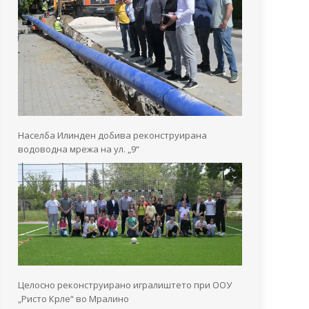
Населба Илинден добива реконструирана
водоводна мрежа на ул. „9“
Целосно реконструирано игралиштето при ООУ
„Ристо Крле“ во Мралино