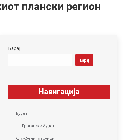
киот плански регион
Барај
Барај
Навигација
Буџет
Граѓански буџет
Службени гласници