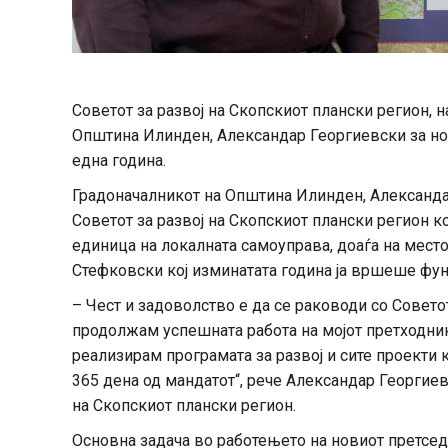
Советот за развој на Скопскиот плански регион, 
Општина Илинден, Александар Георгиевски за нов
една година.
Градоначалникот на Општина Илинден, Александа
Советот за развој на Скопскиот плански регион к
единица на локалната самоуправа, доаѓа на место
Стефковски кој изминатата година ја вршеше фун
– Чест и задоволство е да се раководи со Советот
продолжам успешната работа на мојот претходник
реализирам програмата за развој и сите проекти 
365 дена од мандатот“, рече Александар Георгиев
на Скопскиот плански регион.
Основна задача во работењето на новиот претседа