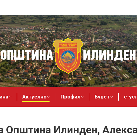
ина
Актуелно
Профил
Буџет
е-ус
а Општина Илинден, Алекса