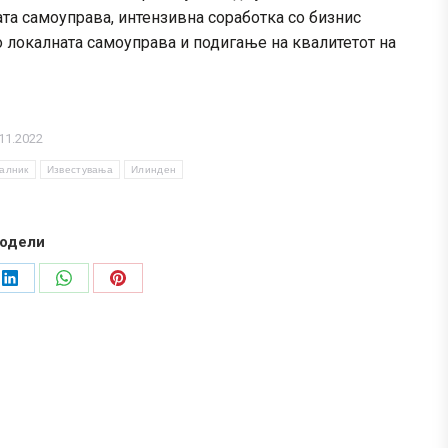
та самоуправа, интензивна соработка со бизнис
 локалната самоуправа и подигање на квалитетот на
11.2022
алник
Известувања
Илинден
одели
Share
Share
Share
on
on
on
LinkedIn
WhatsApp
Pinterest