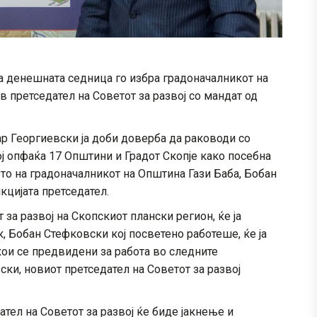
на денешната седница го избра градоначалникот на
 претседател на Советот за развој со мандат од
р Георгиевски ја доби доверба да раководи со
ој опфаќа 17 Општини и Градот Скопје како посебна
то на градоначалникот на Општина Гази Баба, Бобан
кцијата претседател.
 за развој на Скопскиот плански регион, ќе ја
, Бобан Стефковски кој посветено работеше, ќе ја
кои се предвидени за работа во следните
ски, новиот претседател на Советот за развој
тел на Советот за развој ќе биде јакнење и