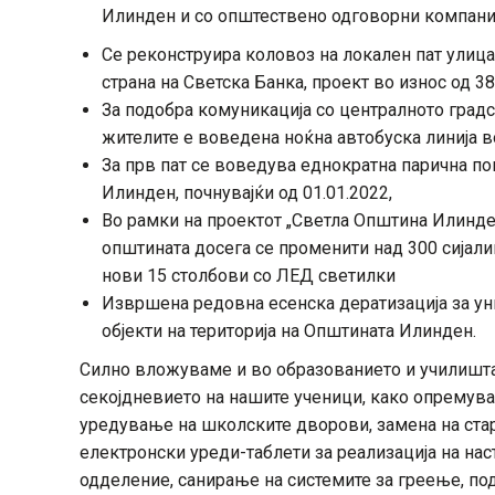
Илинден и со општествено одговорни компани
Се реконструира коловоз на локален пат улиц
страна на Светска Банка, проект во износ од 3
За подобра комуникација со централното градс
жителите е воведена ноќна автобуска линија в
За прв пат се воведува еднократна парична п
Илинден, почнувајќи од 01.01.2022,
Во рамки на проектот „Светла Општина Илинден
општината досега се променити над 300 сијали
нови 15 столбови со ЛЕД светилки
Извршена редовна есенска дератизација за ун
објекти на територија на Општината Илинден.
Силно вложуваме и во образованието и училиштат
секојдневието на нашите ученици, како опремува
уредување на школските дворови, замена на стар
електронски уреди-таблети за реализација на нас
одделение, санирање на системите за греење, п