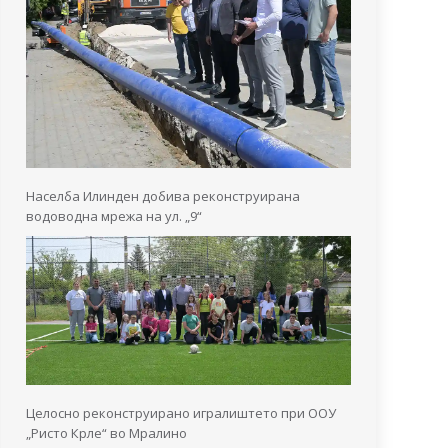
Населба Илинден добива реконструирана
водоводна мрежа на ул. „9“
Целосно реконструирано игралиштето при ООУ
„Ристо Крле“ во Мралино