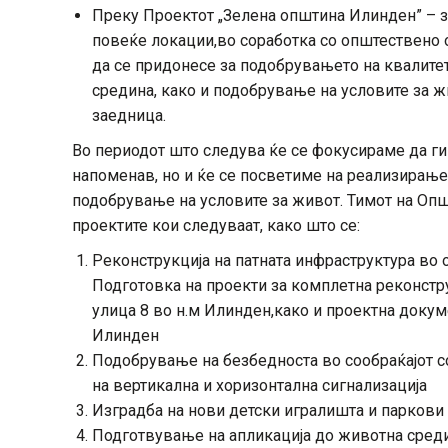
Преку Проектот „Зелена општина Илинден” – 
повеќе локации,во соработка со општествено о
да се придонесе за подобрувањето на квалите
средина, како и подобрување на условите за 
заедница.
Во периодот што следува ќе се фокусираме да ги
напоменав, но и ќе се посветиме на реализирање
подобрување на условите за живот. Тимот на Оп
проектите кои следуваат, како што се:
Реконструкција на патната инфраструктура во 
Подготовка на проекти за комплетна реконстр
улица 8 во н.м Илинден,како и проектна докуме
Илинден
Подобрување на безбедноста во сообраќајот с
на вертикална и хоризонтална сигнализација
Изградба на нови детски игралишта и паркови
Подготвување на апликација до животна сред