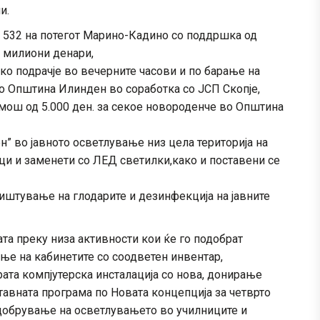
и.
а 532 на потегот Марино-Кадино со поддршка од
8 милиони денари,
ко подрачје во вечерните часови и по барање на
о Општина Илинден во соработка со ЈСП Скопје,
омош од 5.000 ден. за секое новороденче во Општина
” во јавното осветлување низ цела територија на
ци и заменети со ЛЕД светилки,како и поставени се
иштување на глодарите и дезинфекција на јавните
а преку низа активности кои ќе го подобрат
ње на кабинетите со соодветен инвентар,
ата компјутерска инсталација со нова, донирање
тавната програма по Новата концепција за четврто
одобрување на осветлувањето во училниците и