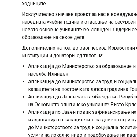
ходниците.
Исклучително значаен проект за нас е воведувањ
наредната учебна година и отварање на ресурсен 
новото основно училиште во Илинден, бидејќи с
образование на секое дете.
Дополнително на тоа, во овој период Изработени 
институции и донатори, од типот на:
Апликација до Министерство за образование и 
населба Илинден
Апликација до Министерство за труд и соција
капацитети на постоечката детска градинка Го
Апликација до Јапонската амбасада во Републ
на Основното општинско училиште Ристо Крле
Апликација по Јавен повик за финансирање на
и адаптација на капацитетите за дневно згрижу
до Министерството за труд и социјална полити
услуги на локално ниво и подобрување на квал