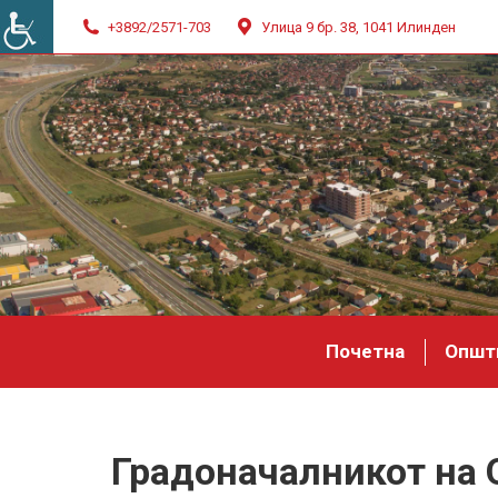
+3892/2571-703
Улица 9 бр. 38, 1041 Илинден
Почетна
Општ
Градоначалникот на 