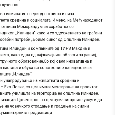
клученост.
во изминатиот период потпиша и низа
ата средина и социјалата. Имено, на Меѓународниот
 потпиша Меморандум за соработка со
ендикеп „Илинден” како и со здружението на граѓани
о посебни потреби „Боиме сино” од Општина Илинден.
ина Илинден и компаниите од ТИРЗ Макдиа и
ето, како една од најзначајните области за развој,
тручното образование.Со кој оваа иновативна и
 настава и обука во сопствените капацитети за
лиште „Илинден“.
 и унапредување на животната средина и
– Еко Логик, со цел имплементирање на проектот
вните училишта на територија на општина Илинден.
изација Црвен крст, со цел хуманитарните услуги да
ње на човечкото страдање и градење на силни
хуманитарните предизвици.