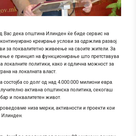
д Вас дека општина Илинден ќе биде сервис на
а континуирано креирање услови за одржлив развој
ови за поквалитетно живеење на своите жители. За
отење е принцип на функционирање што претставува
 локалните политики, како и одлична можност за
рана на локалната власт.
состојба со долг од над 4.000.000 милиони евра.
клучително активна општинска политика, секогаш
обар и поквалитетен живот.
проведовме низа мерки, активности и проекти кои
а Илинден.