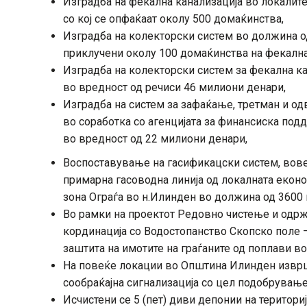
Изградба на фекална канализација во локалите
со кој се опфаќаат околу 500 домаќинства,
Изградба на колекторски систем во должина о
приклучени околу 100 домаќинства на фекална
Изградба на колекторски систем за фекална к
во вредност од речиси 46 милиони денари,
Изградба на систем за зафаќање, третман и о
во соработка со агенцијата за финансиска под
во вредност од 22 милиони денари,
Воспоставување на гасификацски систем, вове
примарна гасоводна линија од локалната екон
зона Ограѓа во н.Илинден во должина од 3600
Во рамки на проектот Редовно чистење и одрж
кординација со Водостопанство Скопско поле –
заштита на имотите на граѓаните од поплави во
На повеќе локации во Општина Илинден изврш
сообраќајна сигнализација со цел подобрување
Исчистени се 5 (пет) диви депонии на територ