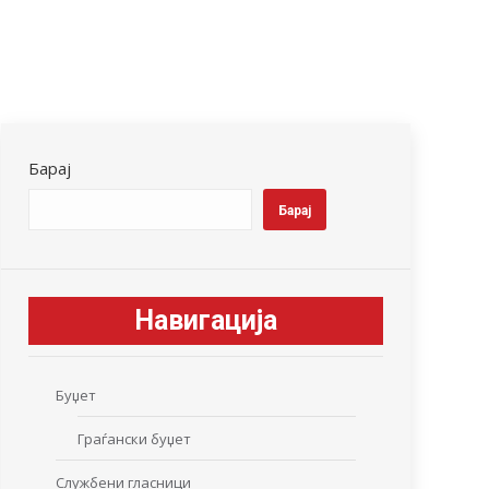
Барај
Барај
Навигација
Буџет
Граѓански буџет
Службени гласници