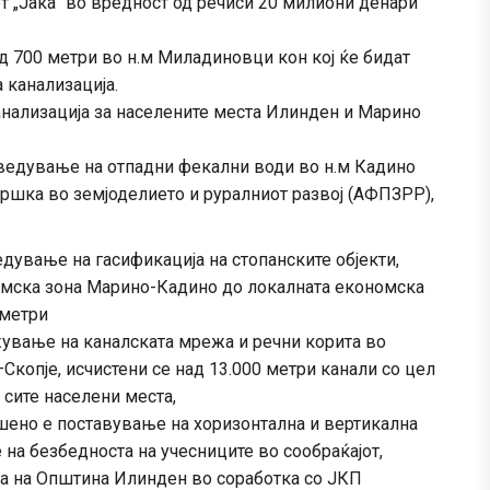
т „Јака“ во вредност од речиси 20 милиони денари
д 700 метри во н.м Миладиновци кон кој ќе бидат
 канализација.
анализација за населените места Илинден и Марино
дведување на отпадни фекални води во н.м Кадино
дршка во земјоделието и руралниот развој (АФПЗРР),
дување на гасификација на стопанските објекти,
омска зона Марино-Кадино до локалната економска
 метри
ување на каналската мрежа и речни корита во
Скопје, исчистени се над 13.000 метри канали со цел
 сите населени места,
ено е поставување на хоризонтална и вертикална
 на безбедноста на учесниците во сообраќајот,
ија на Општина Илинден во соработка со ЈКП