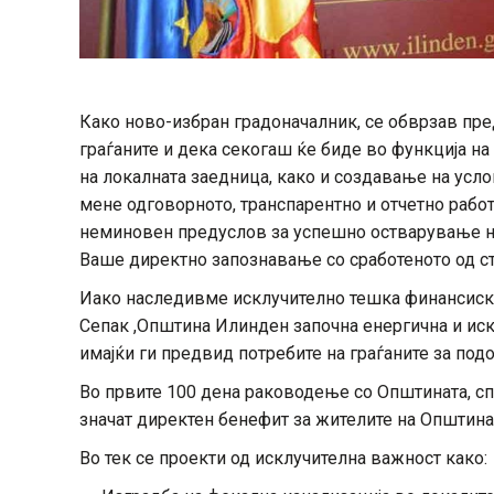
Како ново-избран градоначалник, се обврзав пре
граѓаните и дека секогаш ќе биде во функција н
на локалната заедница, како и создавање на усл
мене одговорното, транспарентно и отчетно раб
неминовен предуслов за успешно остварување на
Ваше директно запознавање со сработеното од ст
Иако наследивме исклучително тешка финансиска 
Сепак ,Општина Илинден започна енергична и ис
имајќи ги предвид потребите на граѓаните за под
Во првите 100 дена раководење со Општината, с
значат директен бенефит за жителите на Општин
Во тек се проекти од исклучителна важност како: