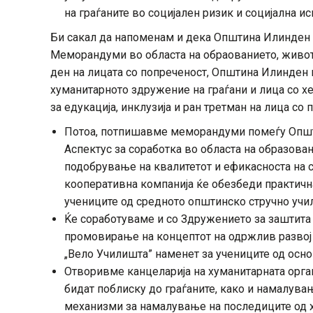
на граѓаните во социјален ризик и социјална ис
Би сакал да напоменам и дека Општина Илинден 
Меморандуми во областа на обраованието, животн
ден на лицата со попреченост, Општина Илинден
хуманитарното здружение на граѓани и лица со х
за едукација, инклузија и ран третман на лица с
Потоа, потпишавме меморандуми помеѓу Општ
Аспектус за соработка во областа на образовани
подобрување на квалитетот и ефикасноста на с
кооперативна компанија ќе обезбеди практична
учениците од средното општинско стручно учи
Ќе соработуваме и со Здружението за заштита
промовирање на концептот на одржлив развој 
„Вело Училишта” наменет за учениците од осно
Отворивме канцеларија на хуманитарната орган
бидат поблиску до граѓаните, како и намалува
механизми за намалување на последиците од 