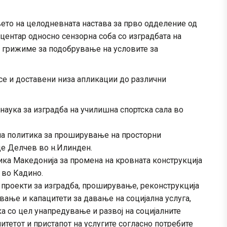
ето на целодневната настава за прво одделение од
центар односно сензорна соба со изградбата на
е грижиме за подобрување на условите за
се и доставени низа апликации до различни
наука за изградба на училишна спортска сала во
лна политика за проширување на просторни
це Делчев во н.Илинден.
ика Македонија за промена на кровната конструкција
 во Кадино.
 проекти за изградба, проширување, реконструкција
вање и капацитети за давање на социјална услуга,
ка со цел унапредување и развој на социјалните
итетот и пристапот на услугите согласно потребите