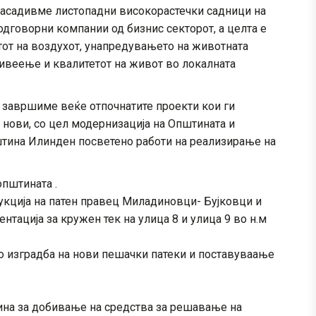
засадивме листопадни високорастечки садници на
дговорни компании од бизнис секторот, а целта е
тот на воздухот, унапредувањето на животната
живеење и квалитетот на живот во локалната
 завршиме веќе отпочнатите проекти кои ги
 нови, со цел модернизација на Општината и
штина Илинден посветено работи на реализирање на
општината .
укција на патен правец Миладиновци- Бујковци и
нтација за кружен тек на улица 8 и улица 9 во н.м
о изградба на нови пешачки патеки и поставуваање
ина за добивање на средства за решавање на