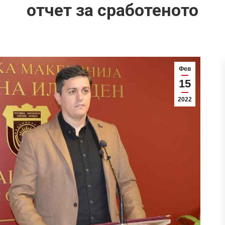
отчет за сработеното
Фев
15
2022