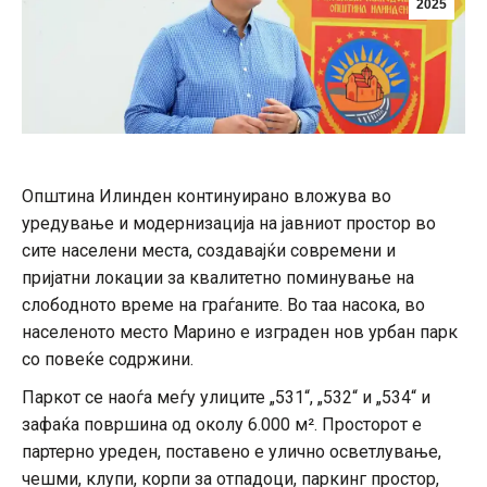
2025
Општина Илинден континуирано вложува во
уредување и модернизација на јавниот простор во
сите населени места, создавајќи современи и
пријатни локации за квалитетно поминување на
слободното време на граѓаните. Во таа насока, во
населеното место Марино е изграден нов урбан парк
со повеќе содржини.
Паркот се наоѓа меѓу улиците „531“, „532“ и „534“ и
зафаќа површина од околу 6.000 м². Просторот е
партерно уреден, поставено е улично осветлување,
чешми, клупи, корпи за отпадоци, паркинг простор,