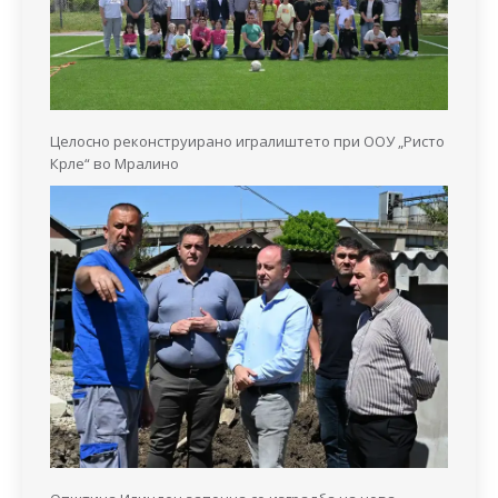
Целосно реконструирано игралиштето при ООУ „Ристо
Крле“ во Мралино