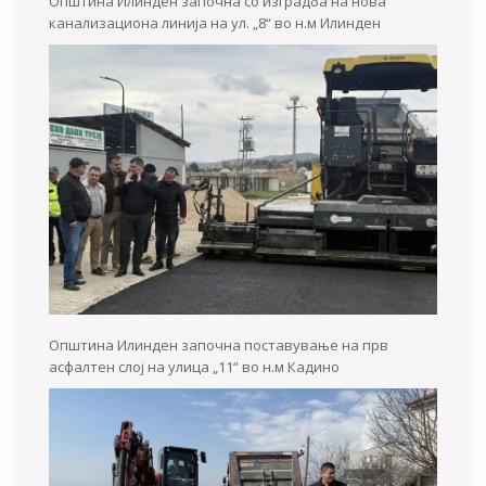
Општина Илинден започна со изградба на нова
канализациона линија на ул. „8“ во н.м Илинден
Општина Илинден започна поставување на прв
асфалтен слој на улица „11“ во н.м Кадино