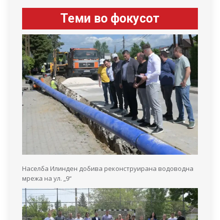
Теми во фокусот
Населба Илинден добива реконструирана водоводна
мрежа на ул. „9“