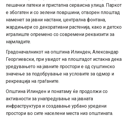
пешачки патеки и пристапна сервисна улица. Паркот
е збогатен и со зелени површини, отворен плоштад
наменет за јавни настани, централна фонтана,
жардињери со декоративни растенија, како и детско
игралиште опремено со современи реквизити за
најмладите.
Градоначалникот на општина Илинден, Александар
Георгиевски, при увидот на плоштадот истакна дека
уредувањето на јавните простори е од суштинско
значење за подобрување на условите за одмор и
рекреација на граѓаните.
Општина Илинден и понатаму ќе продолжи со
активности за унапредување на јавната
инфраструктура и создавање урбано уредени
простори во сите населени места низ општината.