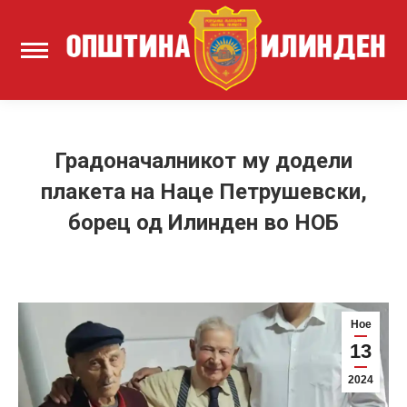
Градоначалникот му додели
плакета на Наце Петрушевски,
борец од Илинден во НОБ
Ное
13
2024