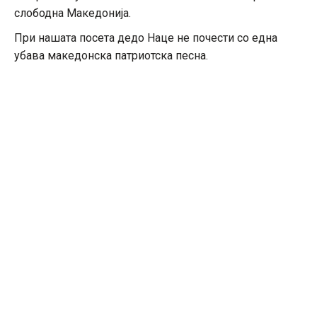
слободна Македонија.
При нашата посета дедо Наце не почести со една
убава македонска патриотска песна.