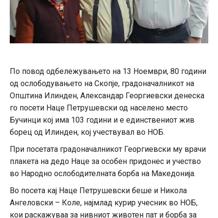
По повод одбележувањето на 13 Ноември, 80 години
од ослободувањето на Скопје, градоначалникот на
Општина Илинден, Александар Георгиевски денеска
го посети Наце Петрушевски од населено место
Бучинци кој има 103 години и е единствениот жив
борец од Илинден, кој учествувал во НОБ.
При посетата градоначалникот Георгиевски му врачи
плакета на дедо Наце за особен придонес и учество
во Народно ослободителната борба на Македонија.
Во посета кај Наце Петрушевски беше и Никола
Ангеловски – Коле, најмлад курир учесник во НОБ,
кои раскажуваа за нивниот животен пат и борба за