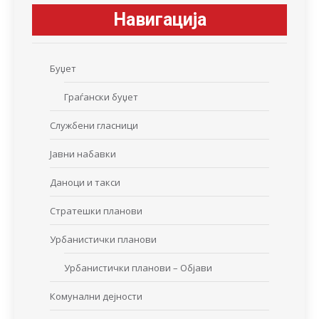
Навигација
Буџет
Граѓански буџет
Службени гласници
Јавни набавки
Даноци и такси
Стратешки планови
Урбанистички планови
Урбанистички планови – Објави
Комунални дејности