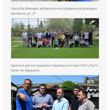
Населба Илинден добива реконструирана водоводна
мрежа на ул. „9“
Целосно реконструирано игралиштето при ООУ „Ристо
Крле“ во Мралино