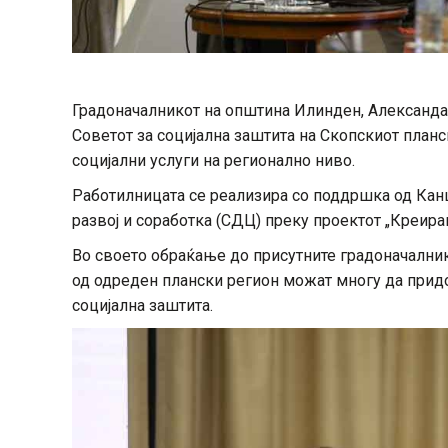
Градоначалникот на општина Илинден, Александар
Советот за социјална заштита на Скопскиот планск
социјални услуги на регионално ниво.
Работилницата се реализира со поддршка од Канц
развој и соработка (СДЦ) преку проектот „Креира
Во своето обраќање до присутните градоначални
од одреден плански регион можат многу да придо
социјална заштита.