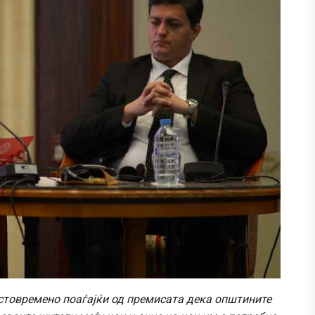
стовремено поаѓајќи од премисата дека општините