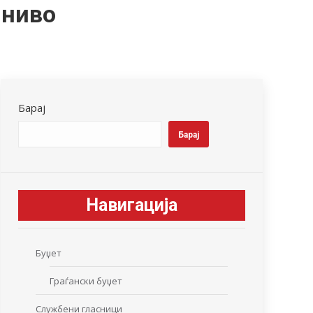
 ниво
Барај
Барај
Навигација
Буџет
Граѓански буџет
Службени гласници