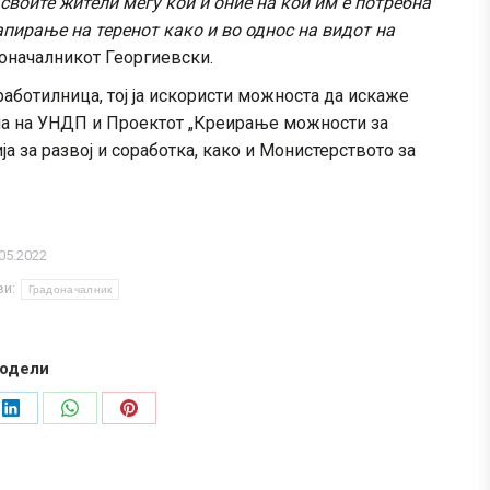
 своите жители меѓу кои и оние на кои им е потребна
пирање на теренот како и во однос на видот на
доначалникот Георгиевски.
аботилница, тој ја искористи можноста да искаже
на на УНДП и Проектот „Креирање можности за
ја за развој и соработка, како и Монистерството за
05.2022
ви:
Градоначалник
одели
Share
Share
Share
on
on
on
LinkedIn
WhatsApp
Pinterest