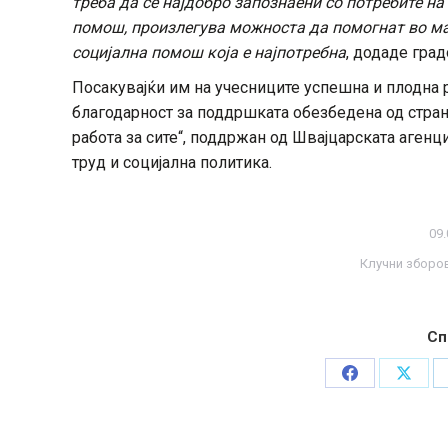
треба да се најдобро запознаени со потребите на
помош, произлегува можноста да помогнат во ма
социјална помош која е најпотребна
, додаде гра
Посакувајќи им на учесниците успешна и плодна р
благодарност за поддршката обезбедена од стра
работа за сите“, поддржан од Швајцарската агенци
труд и социјална политика.
09.
Клучни зборо
Сп
Share
Share
on
on
Facebook
X