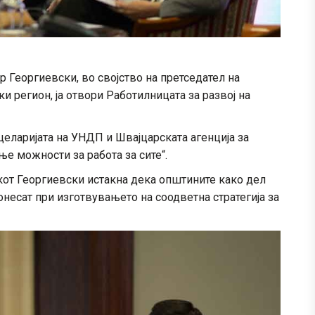
 Георгиевски, во својство на претседател на
и регион, ја отвори Работилницата за развој на
еларијата на УНДП и Швајцарската агенција за
ње можности за работа за сите“.
кот Георгиевски истакна дека општините како дел
несат при изготвувањето на соодветна стратегија за