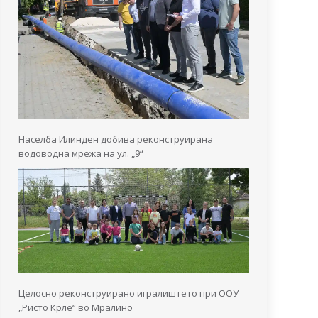
Населба Илинден добива реконструирана
водоводна мрежа на ул. „9“
Целосно реконструирано игралиштето при ООУ
„Ристо Крле“ во Мралино