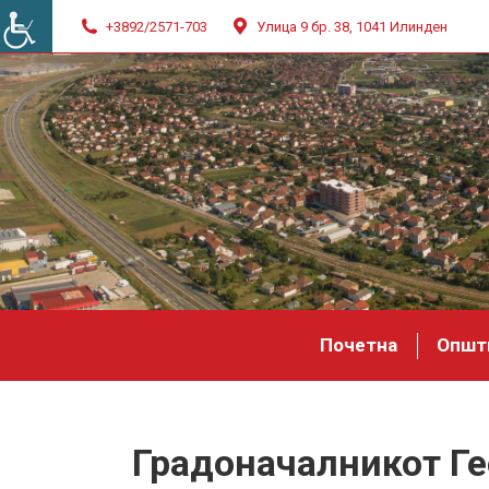
+3892/2571-703
Улица 9 бр. 38, 1041 Илинден
Почетна
Општ
Градоначалникот Ге