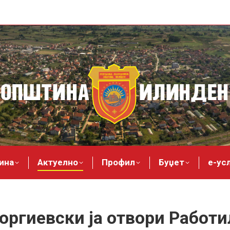
ина
Актуелно
Профил
Буџет
е-ус
оргиевски ја отвори Работил