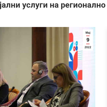
јални услуги на регионално
Мај
9
2022