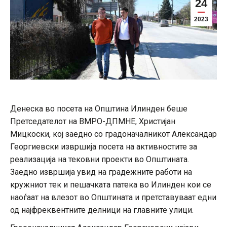
24
2023
Денеска во посета на Општина Илинден беше
Претседателот на ВМРО-ДПМНЕ, Христијан
Мицкоски, кој заедно со градоначалникот Александар
Георгиевски извршија посета на активностите за
реализација на тековни проекти во Општината.
Заедно извршија увид на градежните работи на
кружниот тек и пешачката патека во Илинден кои се
наоѓаат на влезот во Општината и претставуваат едни
од најфреквентните делници на главните улици.