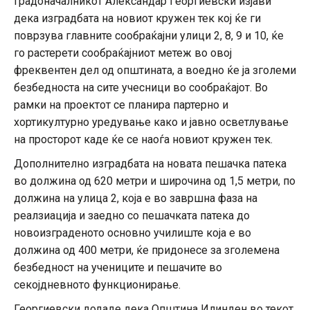
Градоначалникот Александар Георгиевски изјави
дека изградбата на новиот кружен тек кој ќе ги
поврзува главните сообраќајни улици 2, 8, 9 и 10, ќе
го растерети сообраќајниот метеж во овој
фреквентен дел од општината, а воедно ќе ја зголеми
безбедноста на сите учесници во сообраќајот. Во
рамки на проектот се планира партерно и
хортикултурно уредување како и јавно осветлување
на просторот каде ќе се наоѓа новиот кружен тек.
Дополнително изградбата на новата пешачка патека
во должина од 620 метри и широчина од 1,5 метри, по
должина на улица 2, која е во завршна фаза на
реалзиација и заедно со пешачката патека до
новоизграденото основно училиште која е во
должина од 400 метри, ќе придонесе за зголемена
безбедност на учениците и пешачите во
секојдневното функционирање.
Георгиевски додаде дека Општина Илинден во текот