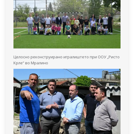
Целосно реконструирано игралиштето при ООУ „Ристо
Крле“ во Мралино