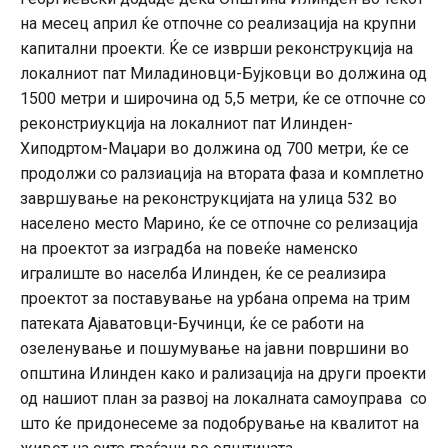
на месец април ќе отпочне со реализација на крупни
капитални проекти. Ќе се изврши реконструкција на
локалниот пат Миладиновци-Бујковци во должина од
1500 метри и широчина од 5,5 метри, ќе се отпочне со
реконстриукција на локалниот пат Илинден-
Хиподртом-Маџари во должина од 700 метри, ќе се
продолжи со ралзиација на втората фаза и комплетно
завршување на реконструкцијата на улица 532 во
населено место Марино, ќе се отпочне со релизација
на проектот за изградба на повеќе наменско
игралиште во населба Илинден, ќе се реализира
проектот за поставување на урбана опрема на трим
патеката Ајаватовци-Бучинци, ќе се работи на
озеленување и пошумување на јавни површини во
општина Илинден како и рализација на други проекти
од нашиот план за развој на локалната самоуправа со
што ќе придонесеме за подобрување на квалитот на