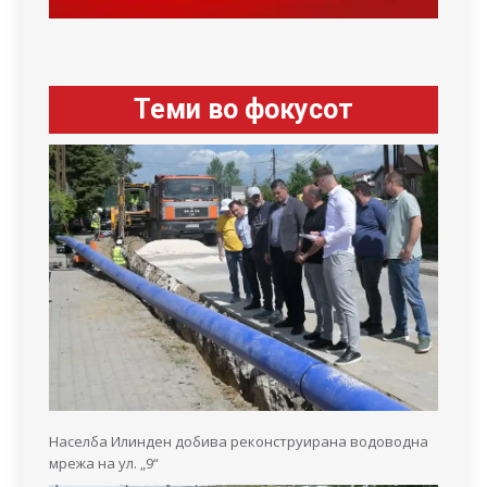
Теми во фокусот
Населба Илинден добива реконструирана водоводна
мрежа на ул. „9“