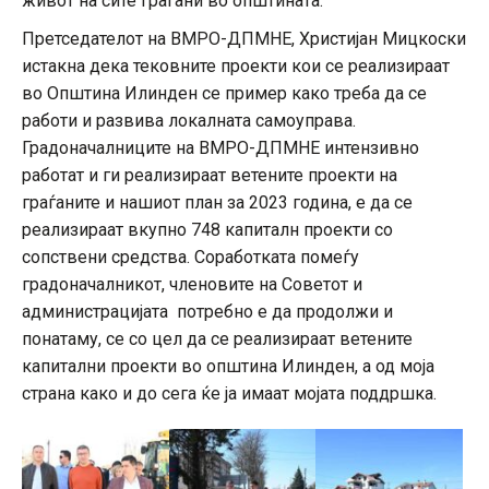
живот на сите граѓани во општината.
Претседателот на ВМРО-ДПМНЕ, Христијан Мицкоски
истакна дека тековните проекти кои се реализираат
во Општина Илинден се пример како треба да се
работи и развива локалната самоуправа.
Градоначалниците на ВМРО-ДПМНЕ интензивно
работат и ги реализираат ветените проекти на
граѓаните и нашиот план за 2023 година, е да се
реализираат вкупно 748 капиталн проекти со
сопствени средства. Соработката помеѓу
градоначалникот, членовите на Советот и
администрацијата потребно е да продолжи и
понатаму, се со цел да се реализираат ветените
капитални проекти во општина Илинден, а од моја
страна како и до сега ќе ја имаат мојата поддршка.