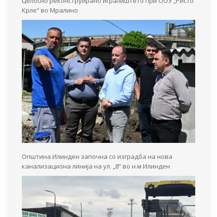
Целосно реконструирано игралиштето при ООУ „Ристо
Крле“ во Мралино
Општина Илинден започна со изградба на нова
канализациона линија на ул. „8“ во н.м Илинден