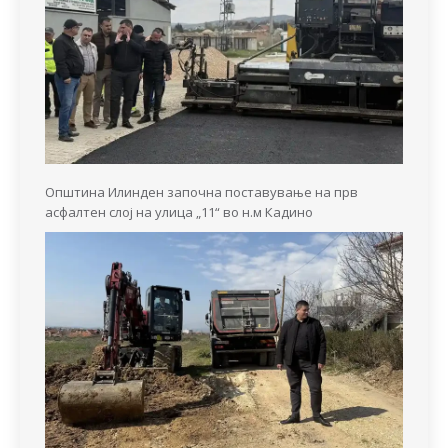
Општина Илинден започна поставување на прв
асфалтен слој на улица „11“ во н.м Кадино