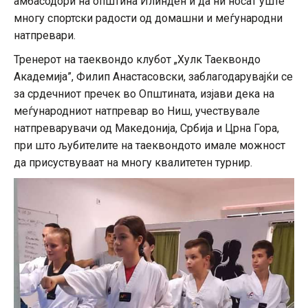
амбасодори на општина Илинден и да ни носат уште
многу спортски радости од домашни и меѓународни
натпревари.
Тренерот на таеквондо клубот „Хулк Таеквондо
Академија”, Филип Анастасовски, заблагодарувајќи се
за срдечниот пречек во Општината, изјави дека на
меѓународниот натпревар во Ниш, учествувале
натпреварувачи од Македонија, Србија и Црна Гора,
при што љубителите на таеквондото имале можност
да присуствуваат на многу квалитетен турнир.