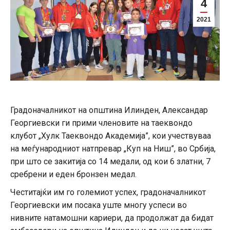
4
2021
Градоначалникот на општина Илинден, Александар
Георгиевски ги прими членовите на таеквондо
клубот „Хулк Таеквондо Академија”, кои учествуваа
на меѓународниот натпревар „Куп на Ниш”, во Србија,
при што се закитија со 14 медали, од кои 6 златни, 7
сребрени и еден бронзен медал.
Честитајќи им го големиот успех, градоначалникот
Георгиевски им посака уште многу успеси во
нивните натамошни кариери, да продолжат да бидат