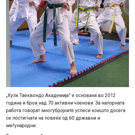
„Хулк Таеквондо Академија” е основана во 2012
година и брои над 70 активни членови. За напорната
работа говорат многубројните успеси коишто досега
се постигнати на повеќе од 60 државни и
меѓународни.