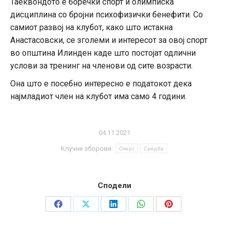
Таеквондото е боречки спорт и олимписка
дисциплина со бројни психофизички бенефити. Со
самиот развој на клубот, како што истакна
Анастасовски, се зголеми и интересот за овој спорт
во општина Илинден каде што постојат одлични
услови за тренинг на членови од сите возрасти.
Она што е посебно интересно е податокот дека
најмладиот член на клубот има само 4 години.
04.11.2021
Клучни зборови:
Спорт
Средба
Сподели
Share
Share
Share
Share
Share
on
on
on
on
on