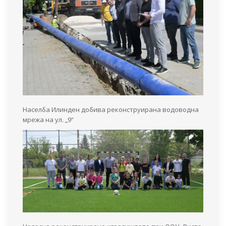
Населба Илинден добива реконструирана водоводна
мрежа на ул. „9“