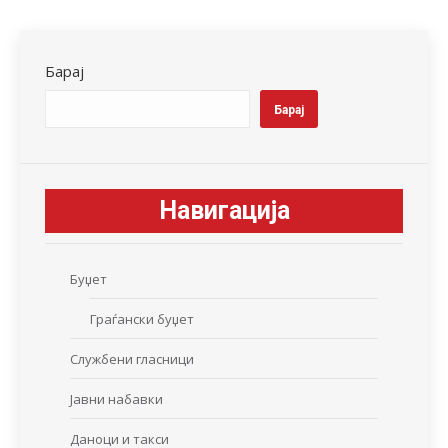
Facebook
X
LinkedIn
WhatsApp
Pinterest
Барај
Барај
Навигација
Буџет
Граѓански буџет
Службени гласници
Јавни набавки
Даноци и такси