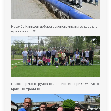
Населба Илинден добива реконструирана водоводна
мрежа на ул. „9“
Целосно реконструирано игралиштето при ООУ „Ристо
Крле“ во Мралино