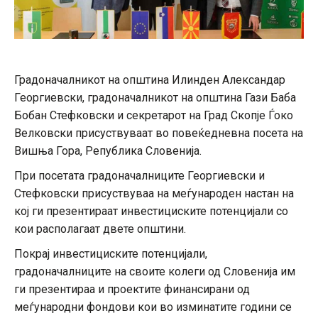
Градоначалникот на општина Илинден Александар
Георгиевски, градоначалникот на општина Гази Баба
Бобан Стефковски и секретарот на Град Скопје Ѓоко
Велковски присуствуваат во повеќедневна посета на
Вишња Гора, Република Словенија.
При посетата градоначалниците Георгиевски и
Стефковски присуствуваа на меѓународен настан на
кој ги презентираат инвестициските потенцијали со
кои располагаат двете општини.
Покрај инвестициските потенцијали,
градоначалниците на своите колеги од Словенија им
ги презентираа и проектите финансирани од
меѓународни фондови кои во изминатите години се