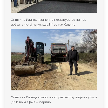
Општина Илинден започна поставување на прв
асфалтен слој на улица „11“ во н.м Кадино
Општина Илинден започна со реконструкција на улица
„111“ во м.в Јака – Марино