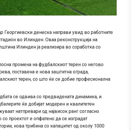
р Георгиевски денеска направи увид во работните
стадион во Илинден. Оваа реконструкција на
пштина Илинден ја реализира во соработка со
лосна промена на фудбалскиот терен со негово
ева, поставена е нова заштитна ограда,
лскиот терен, со што ќе се добие професионална
дбата се одвива со предвидената динамика, и
балерите ќе добијат модерен и квалитетен
жуваат натпревари од највисок ранг согласно
 со проектот е опфатено да се изградат
рии, нова трибина со капацитет од околу 1000