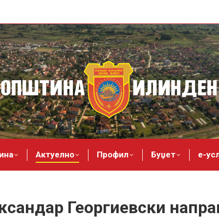
ина
Актуелно
Профил
Буџет
е-ус
ксандар Георгиевски направ