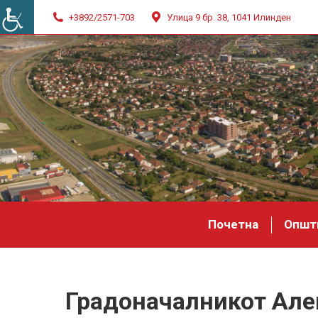
+3892/2571-703
Улица 9 бр. 38, 1041 Илинден
Почетна
Општ
Градоначалникот Але