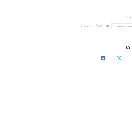
25.
Клучни зборови:
Градоначал
Сп
Share
Share
on
on
Facebook
X