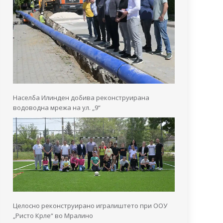
Населба Илинден добива реконструирана
водоводна мрежа на ул. „9“
Целосно реконструирано игралиштето при ООУ
„Ристо Крле“ во Мралино