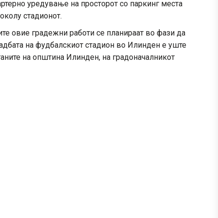
артерно уредување на просторот со паркинг места
околу стадионот.
те овие градежни работи се планираат во фази да
радбата на фудбалскиот стадион во Илинден е уште
аните на општина Илинден, на градоначалникот