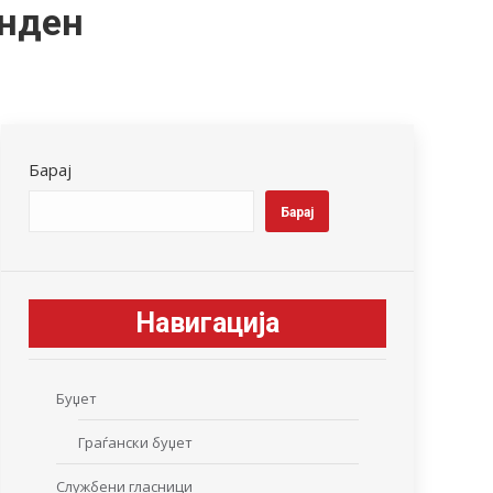
инден
Барај
Барај
Навигација
Буџет
Граѓански буџет
Службени гласници