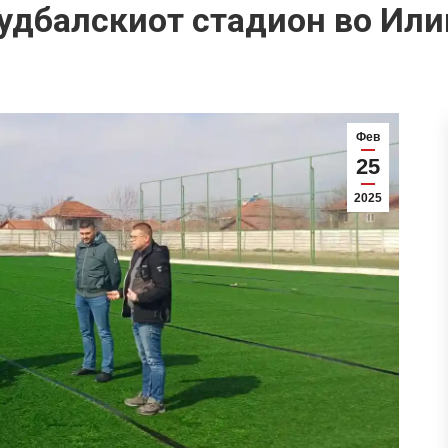
удбалскиот стадион во Ил
Фев
25
2025