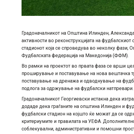
Градоначалникот на Општина Илинден, Александа
активности во реконструкцијата на фудбалскиот 
стадионот која се спроведува во неколку фази, О
Фудбалската федерација на Македонија (ФФМ).
Во рамки на проектот во првата фаза се врши це
проширување и поставување на нова вештачка тр
поставување на дренажа и одводнување на фудба
подлога за одржување на фудбалски натпревари.
Градоначалникот Георгиевски истакна дека изгра
додаде дека граѓаните на општина Илинден и фуд
фудбалски стадион на којшто ќе можат да се одр
критериумите и правилата на УЕФА. Дополнително
соблекувални, административни и помошни просто