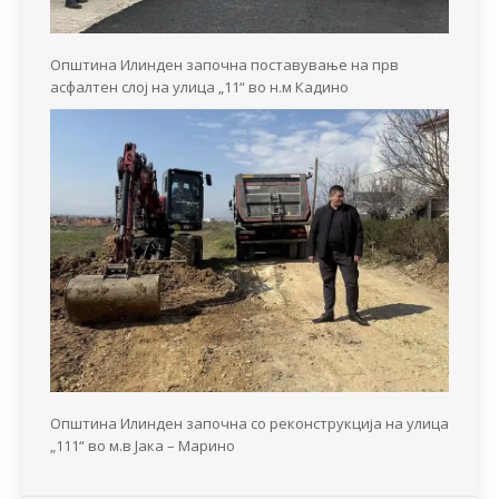
Општина Илинден започна поставување на прв
асфалтен слој на улица „11“ во н.м Кадино
Општина Илинден започна со реконструкција на улица
„111“ во м.в Јака – Марино