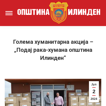
Голема хуманитарна акција –
„Подај рака-хумана општина
Илинден”
Јул
2
2024