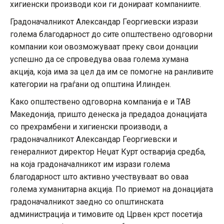
хигиенски производи кои ги донираат компаниите.
Градоначалникот Александар Георгиевски изрази
голема благодарност до сите општествено одговорни
компании кои овозможуваат преку свои донации
успешно да се спроведува оваа голема хумана
акција, која има за цел да им се помогне на ранливите
категории на граѓани од општина Илинден.
Како општествено одговорна компанија е и ТАВ
Македонија, пришто денеска ја предадоа донацијата
со прехрамбени и хигиенски производи, а
градоначалникот Александар Георгиевски и
генералниот директор Неџат Курт остварија средба,
на која градоначалникот им изрази голема
благодарност што активно учествуваат во оваа
голема хуманитарна акција. По приемот на донацијата
градоначалникот заедно со општинската
администрација и тимовите од Црвен крст посетија