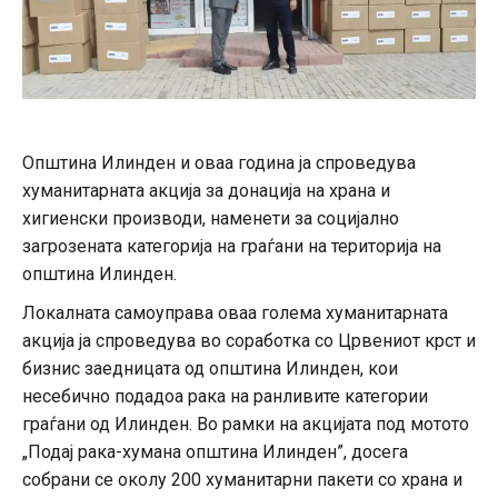
Општина Илинден и оваа година ја спроведува
хуманитарната акција за донација на храна и
хигиенски производи, наменети за социјално
загрозената категорија на граѓани на територија на
општина Илинден.
Локалната самоуправа оваа голема хуманитарната
акција ја спроведува во соработка со Црвениот крст и
бизнис заедницата од општина Илинден, кои
несебично подадоа рака на ранливите категории
граѓани од Илинден. Во рамки на акцијата под мотото
„Подај рака-хумана општина Илинден”, досега
собрани се околу 200 хуманитарни пакети со храна и