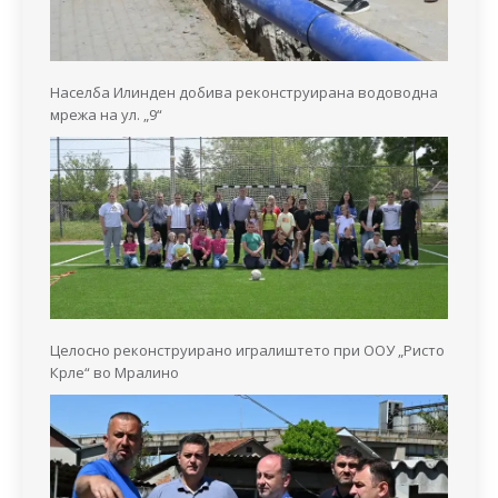
Населба Илинден добива реконструирана водоводна
мрежа на ул. „9“
Целосно реконструирано игралиштето при ООУ „Ристо
Крле“ во Мралино