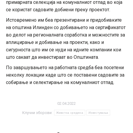
примарната селекција на комуналниот отпад во која
се користат садовите добиени преку проектот.
Истовремено им беа презентирани и придобивките
на општина Илинден со добивањето на сертификатот
во делот на регионалната соработка и можностите за
аплицирање и добивање на проекти, како и
сигурноста што им се нуди на идните компании кои
што сакаат да инвестираат во Општината.
По завршувањето на работната средба беа посетени
неколку локации каде што се поставени садовите за
собирање и селектирање на комуналниот отпад.
02.04.2022
Клучни зборови:
Животна средина
Известувања