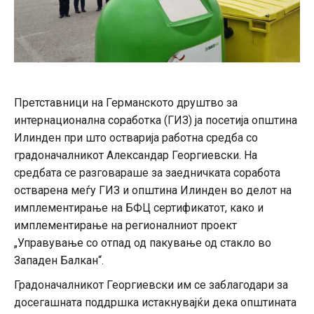
Претставници на Германското друштво за
интернационална соработка (ГИЗ) ја посетија општина
Илинден при што остварија работна средба со
градоначалникот Александар Георгиевски. На
средбата се разговараше за заедничката соработа
остварена меѓу ГИЗ и општина Илинден во делот на
имплементирање на БФЦ сертификатот, како и
имплементирање на регионалниот проект
„Управување со отпад од пакување од стакло во
Западен Балкан“.
Градоначалникот Георгиевски им се заблагодари за
досегашната поддршка истакнувајќи дека општината