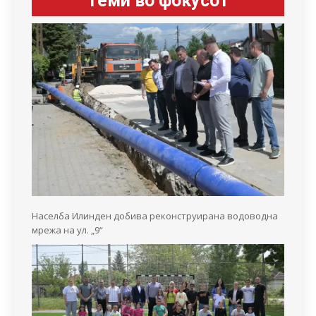
Теми во фокусот
Населба Илинден добива реконструирана водоводна
мрежа на ул. „9“