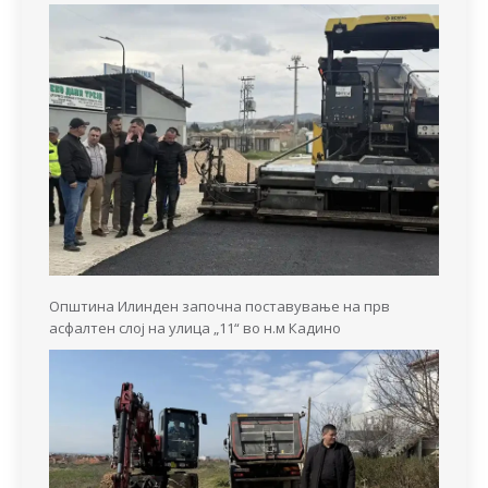
Општина Илинден започна поставување на прв
асфалтен слој на улица „11“ во н.м Кадино