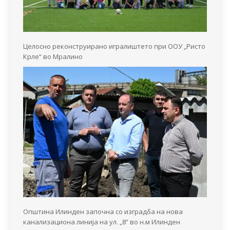
Целосно реконструирано игралиштето при ООУ „Ристо
Крле“ во Мралино
Општина Илинден започна со изградба на нова
канализациона линија на ул. „8“ во н.м Илинден